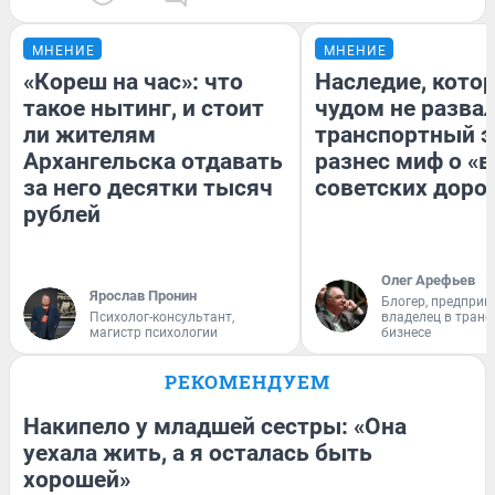
МНЕНИЕ
МНЕНИЕ
«Кореш на час»: что
Наследие, кото
такое нытинг, и стоит
чудом не разва
ли жителям
транспортный э
Архангельска отдавать
разнес миф о «
за него десятки тысяч
советских доро
рублей
Олег Арефьев
Ярослав Пронин
Блогер, предприн
Психолог-консультант,
владелец в тран
магистр психологии
бизнесе
РЕКОМЕНДУЕМ
Накипело у младшей сестры: «Она
уехала жить, а я осталась быть
хорошей»