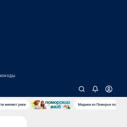
МОКОДЫ
сти мелеют реки
Медики из Поморья поехали 