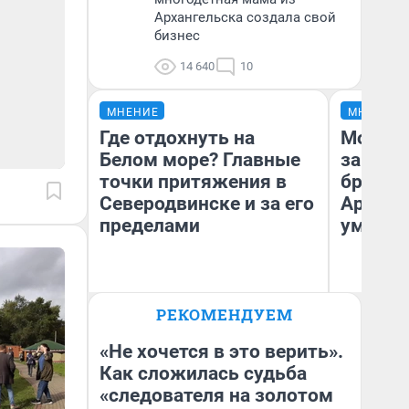
Архангельска создала свой
бизнес
14 640
10
МНЕНИЕ
МНЕНИЕ
Где отдохнуть на
Морили
Белом море? Главные
запирал
точки притяжения в
бросили
Северодвинске и за его
Арханг
пределами
умираю
РЕКОМЕНДУЕМ
Илья Кузубов
Ол
Организатор фестиваля
Ар
«Тайбола»
«Не хочется в это верить».
Как сложилась судьба
«следователя на золотом