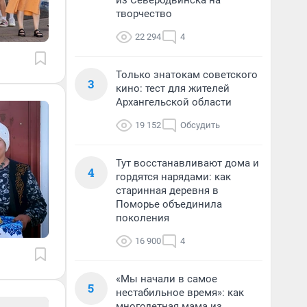
из Северодвинска на
творчество
22 294
4
Только знатокам советского
3
кино: тест для жителей
Архангельской области
19 152
Обсудить
Тут восстанавливают дома и
4
гордятся нарядами: как
старинная деревня в
Поморье объединила
поколения
16 900
4
«Мы начали в самое
5
нестабильное время»: как
многодетная мама из