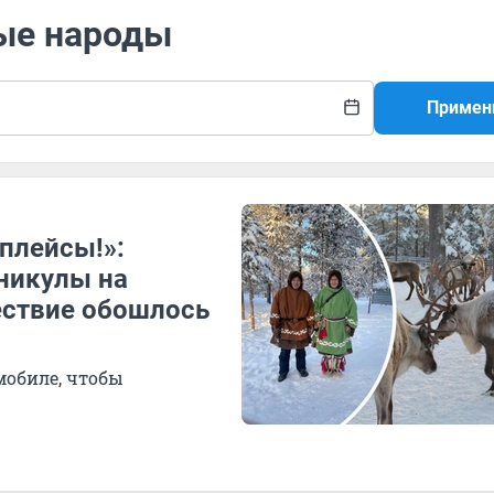
ные народы
Примен
плейсы!»:
никулы на
ествие обошлось
мобиле, чтобы