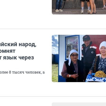
ийский народ,
помнят
 язык через
лее 8 тысяч человек, а