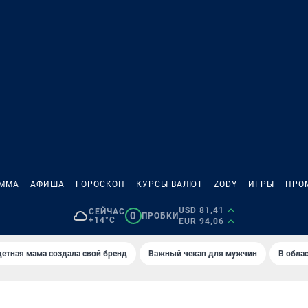
АММА
АФИША
ГОРОСКОП
КУРСЫ ВАЛЮТ
ZODY
ИГРЫ
ПРО
USD 81,41
СЕЙЧАС
0
ПРОБКИ
+14°C
EUR 94,06
етная мама создала свой бренд
Важный чекап для мужчин
В обла