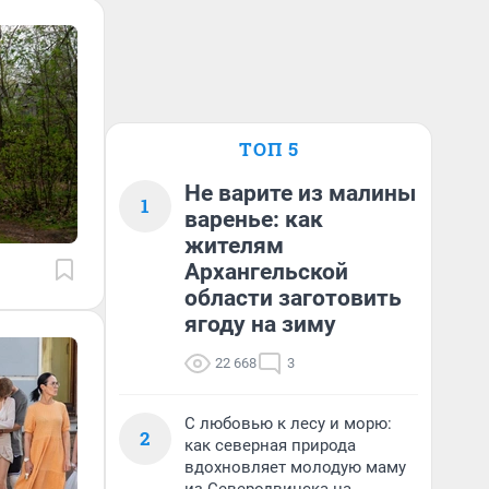
ТОП 5
Не варите из малины
1
варенье: как
жителям
Архангельской
области заготовить
ягоду на зиму
22 668
3
С любовью к лесу и морю:
2
как северная природа
вдохновляет молодую маму