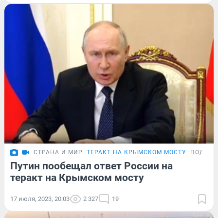
СТРАНА И МИР
ТЕРАКТ НА КРЫМСКОМ МОСТУ
ПОДРОБ
Путин пообещал ответ России на
теракт на Крымском мосту
17 июля, 2023, 20:03
2 327
19