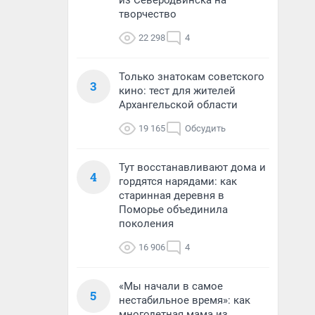
из Северодвинска на
творчество
22 298
4
Только знатокам советского
3
кино: тест для жителей
Архангельской области
19 165
Обсудить
Тут восстанавливают дома и
4
гордятся нарядами: как
старинная деревня в
Поморье объединила
поколения
16 906
4
«Мы начали в самое
5
нестабильное время»: как
многодетная мама из