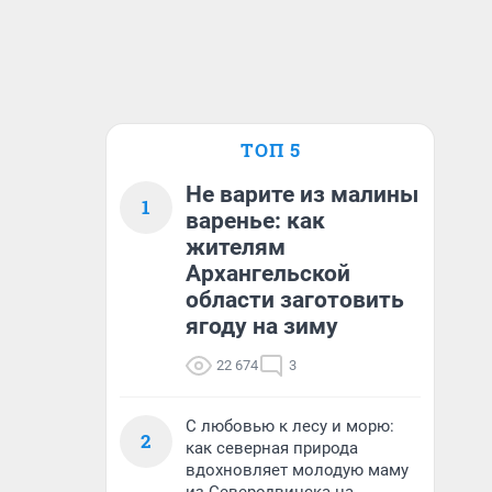
ТОП 5
Не варите из малины
1
варенье: как
жителям
Архангельской
области заготовить
ягоду на зиму
22 674
3
С любовью к лесу и морю:
2
как северная природа
вдохновляет молодую маму