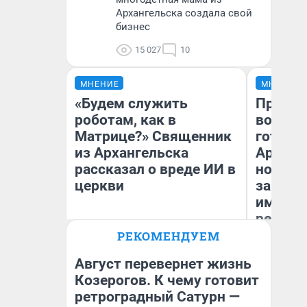
Архангельска создала свой
бизнес
15 027
10
МНЕНИЕ
МНЕНИЕ
«Будем служить
Продаш
роботам, как в
возьмут
Матрице?» Священник
готови
из Архангельска
Арханг
рассказал о вреде ИИ в
новый 
церкви
закон —
импорт
репети
РЕКОМЕНДУЕМ
Андрей Дорофейчев
Ан
Священник из Архангельска
Август перевернет жизнь
Козерогов. К чему готовит
ретроградный Сатурн —