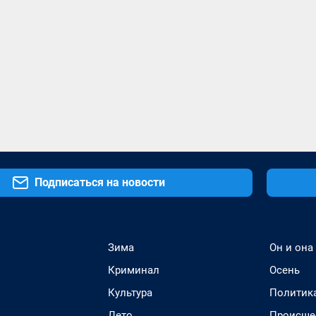
Подписаться на новости
Зима
Он и она
Криминал
Осень
Культура
Политик
Лето
Происше