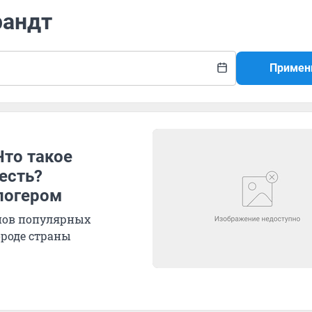
рандт
Примен
Что такое
есть?
логером
анов популярных
ороде страны