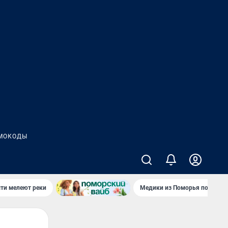
МОКОДЫ
сти мелеют реки
Медики из Поморья поехали 