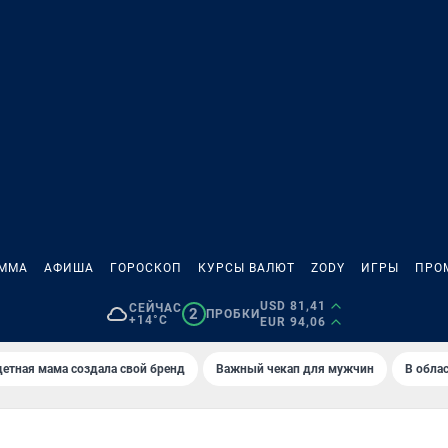
АММА
АФИША
ГОРОСКОП
КУРСЫ ВАЛЮТ
ZODY
ИГРЫ
ПРО
USD 81,41
СЕЙЧАС
2
ПРОБКИ
+14°C
EUR 94,06
етная мама создала свой бренд
Важный чекап для мужчин
В обла