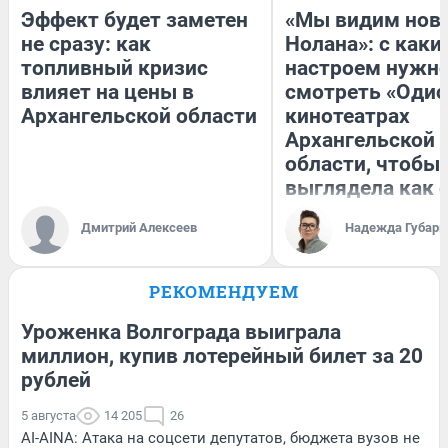
Эффект будет заметен
«Мы видим нов
не сразу: как
Нолана»: с каки
топливный кризис
настроем нужн
влияет на цены в
смотреть «Одис
Архангельской области
кинотеатрах
Архангельской
области, чтобы 
выглядела как 
Дмитрий Алексеев
Надежда Губарь
РЕКОМЕНДУЕМ
Уроженка Волгограда выиграла
миллион, купив лотерейный билет за 20
рублей
5 августа
14 205
26
AI-AINA: Атака на соцсети депутатов, бюджета вузов не