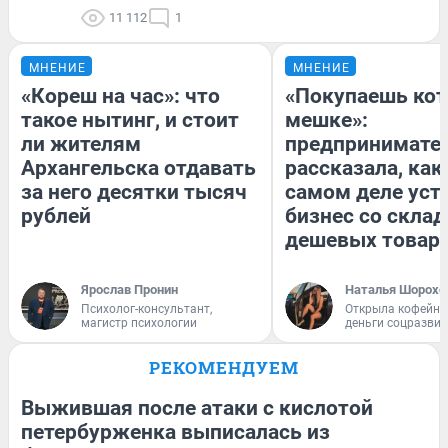
11 112
1
МНЕНИЕ
МНЕНИЕ
«Кореш на час»: что
«Покупаешь кот
такое нытинг, и стоит
мешке»:
ли жителям
предпринимате
Архангельска отдавать
рассказала, как
за него десятки тысяч
самом деле уст
рублей
бизнес со скла
дешевых товар
Ярослав Пронин
Наталья Шорохо
Психолог-консультант,
Открыла кофейну
магистр психологии
деньги соцразви
РЕКОМЕНДУЕМ
Выжившая после атаки с кислотой
петербурженка выписалась из