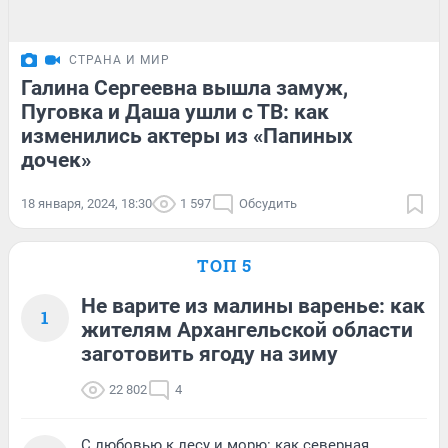
СТРАНА И МИР
Галина Сергеевна вышла замуж,
Пуговка и Даша ушли с ТВ: как
изменились актеры из «Папиных
дочек»
18 января, 2024, 18:30
1 597
Обсудить
ТОП 5
Не варите из малины варенье: как
1
жителям Архангельской области
заготовить ягоду на зиму
22 802
4
С любовью к лесу и морю: как северная