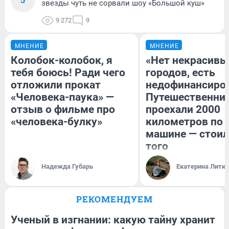
звезды чуть не сорвали шоу «Большой куш»
9 272
9
МНЕНИЕ
МНЕНИЕ
Колобок-колобок, я
«Нет некрасивы
тебя боюсь! Ради чего
городов, есть
отложили прокат
недофинансиро
«Человека-паука» —
Путешественни
отзыв о фильме про
проехали 2000
«человека-булку»
километров по 
машине — стоил
того
Надежда Губарь
Екатерина Литк
РЕКОМЕНДУЕМ
Ученый в изгнании: какую тайну хранит