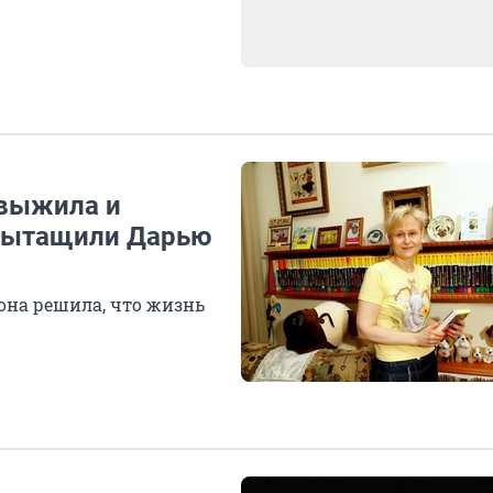
 выжила и
 вытащили Дарью
 она решила, что жизнь