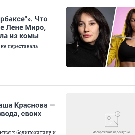
рбаксе"». Что
е Лене Миро,
шла из комы
 не переставала
таша Краснова —
вода, своих
сится к бодипозитиву и