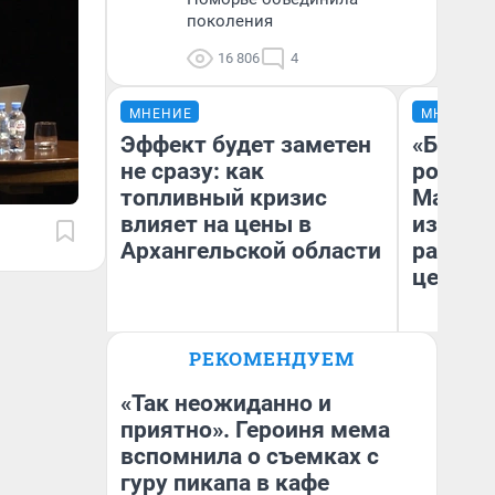
поколения
16 806
4
МНЕНИЕ
МНЕНИЕ
Эффект будет заметен
«Будем
не сразу: как
роботам
топливный кризис
Матриц
влияет на цены в
из Арх
Архангельской области
рассказ
церкви
РЕКОМЕНДУЕМ
Ан
Дмитрий Алексеев
Св
«Так неожиданно и
приятно». Героиня мема
вспомнила о съемках с
гуру пикапа в кафе