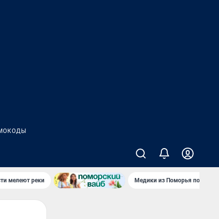
МОКОДЫ
сти мелеют реки
Медики из Поморья поехали 