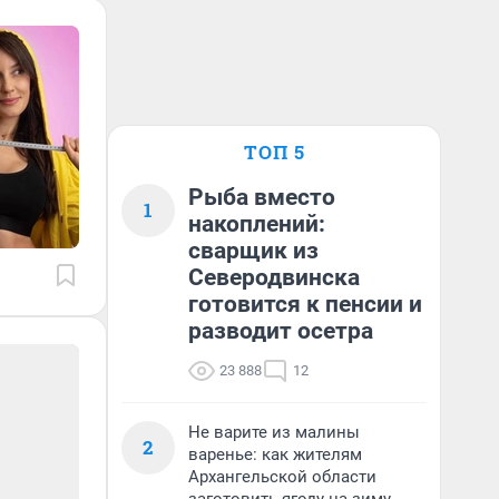
ТОП 5
Рыба вместо
1
накоплений:
сварщик из
Северодвинска
готовится к пенсии и
разводит осетра
23 888
12
Не варите из малины
2
варенье: как жителям
Архангельской области