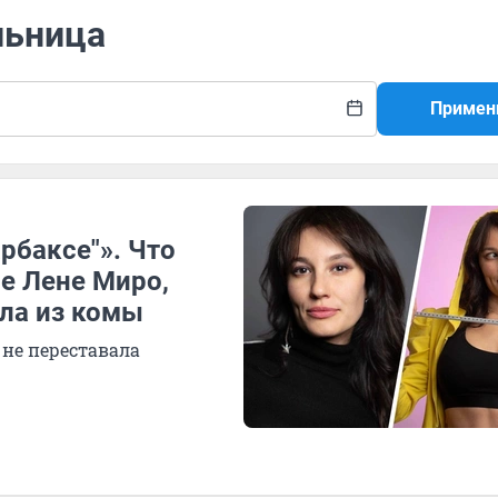
льница
Примен
рбаксе"». Что
е Лене Миро,
шла из комы
 не переставала