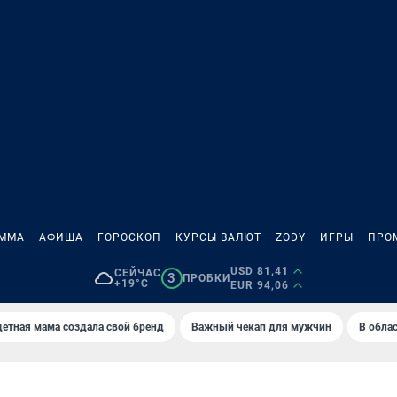
АММА
АФИША
ГОРОСКОП
КУРСЫ ВАЛЮТ
ZODY
ИГРЫ
ПРО
USD 81,41
СЕЙЧАС
3
ПРОБКИ
+19°C
EUR 94,06
етная мама создала свой бренд
Важный чекап для мужчин
В обла