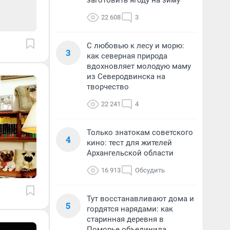
заготовить ягоду на зиму
22 608
3
С любовью к лесу и морю:
3
как северная природа
вдохновляет молодую маму
из Северодвинска на
творчество
22 241
4
Только знатокам советского
4
кино: тест для жителей
Архангельской области
16 913
Обсудить
Тут восстанавливают дома и
5
гордятся нарядами: как
старинная деревня в
Поморье объединила