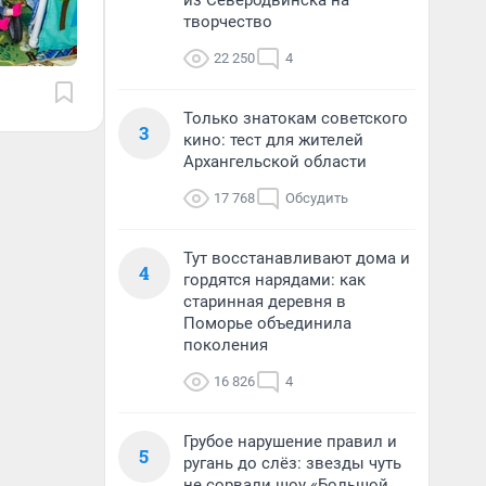
из Северодвинска на
творчество
22 250
4
Только знатокам советского
3
кино: тест для жителей
Архангельской области
17 768
Обсудить
Тут восстанавливают дома и
4
гордятся нарядами: как
старинная деревня в
Поморье объединила
поколения
16 826
4
Грубое нарушение правил и
5
ругань до слёз: звезды чуть
не сорвали шоу «Большой