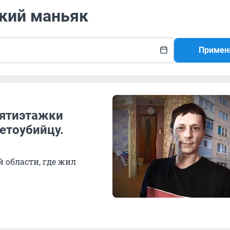
ский маньяк
Примен
пятиэтажки
етоубийцу.
 области, где жил