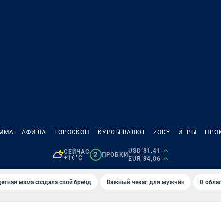
АММА
АФИША
ГОРОСКОП
КУРСЫ ВАЛЮТ
ZODY
ИГРЫ
ПРО
USD 81,41
СЕЙЧАС
2
ПРОБКИ
+16°C
EUR 94,06
етная мама создала свой бренд
Важный чекап для мужчин
В обла