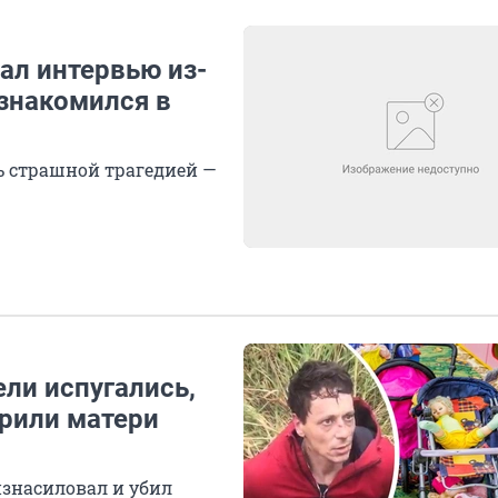
дал интервью из-
ознакомился в
сь страшной трагедией —
ели испугались,
ерили матери
изнасиловал и убил