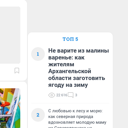
ТОП 5
Не варите из малины
1
варенье: как
жителям
Архангельской
области заготовить
ягоду на зиму
22 616
3
С любовью к лесу и морю:
2
как северная природа
вдохновляет молодую маму