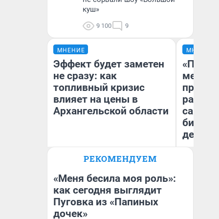
куш»
9 100
9
МНЕНИЕ
МНЕНИЕ
Эффект будет заметен
«Покуп
не сразу: как
мешке»
топливный кризис
предпр
влияет на цены в
рассказ
Архангельской области
самом 
бизнес
дешевы
РЕКОМЕНДУЕМ
На
Дмитрий Алексеев
От
де
«Меня бесила моя роль»:
как сегодня выглядит
Пуговка из «Папиных
дочек»