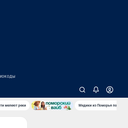
МОКОДЫ
сти мелеют реки
Медики из Поморья поехали 