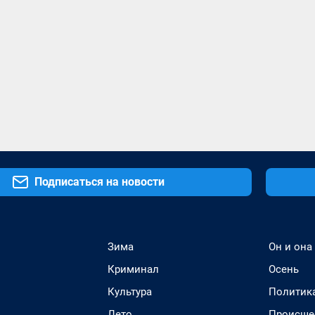
Подписаться на новости
Зима
Он и она
Криминал
Осень
Культура
Политик
Лето
Происше