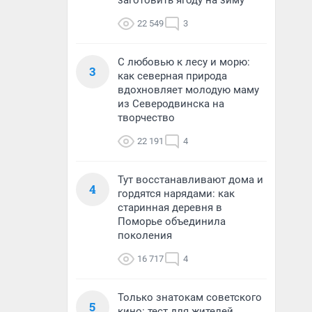
заготовить ягоду на зиму
22 549
3
С любовью к лесу и морю:
3
как северная природа
вдохновляет молодую маму
из Северодвинска на
творчество
22 191
4
Тут восстанавливают дома и
4
гордятся нарядами: как
старинная деревня в
Поморье объединила
поколения
16 717
4
Только знатокам советского
5
кино: тест для жителей