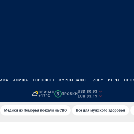
АММА
АФИША
ГОРОСКОП
КУРСЫ ВАЛЮТ
ZODY
ИГРЫ
ПРО
USD 80,93
СЕЙЧАС
3
ПРОБКИ
+17°C
EUR 93,19
Медики из Поморья поехали на СВО
Все для мужского здоровья