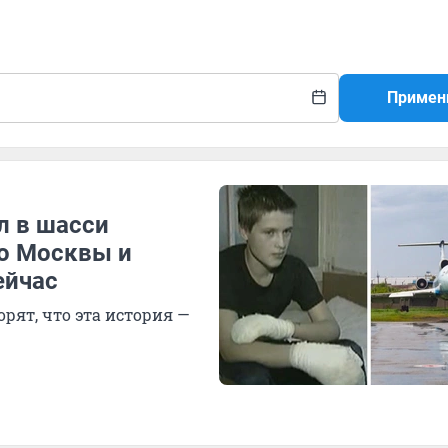
Примен
л в шасси
о Москвы и
ейчас
рят, что эта история —