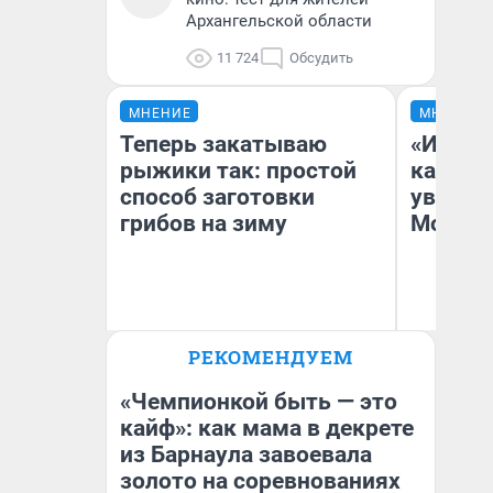
Архангельской области
11 724
Обсудить
МНЕНИЕ
МНЕНИЕ
Теперь закатываю
«Идеал
рыжики так: простой
каким 
способ заготовки
увидел
грибов на зиму
Москв
РЕКОМЕНДУЕМ
Вероника
Кс
«Чемпионкой быть — это
кайф»: как мама в декрете
из Барнаула завоевала
золото на соревнованиях