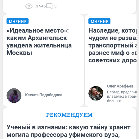
13 946
3
МНЕНИЕ
МНЕНИЕ
«Идеальное место»:
Наследие, кото
каким Архангельск
чудом не разва
увидела жительница
транспортный э
Москвы
разнес миф о «
советских доро
Олег Арефьев
Блогер, предприн
Ксения Подобедова
владелец в тран
бизнесе
РЕКОМЕНДУЕМ
Ученый в изгнании: какую тайну хранит
могила профессора уфимского вуза,