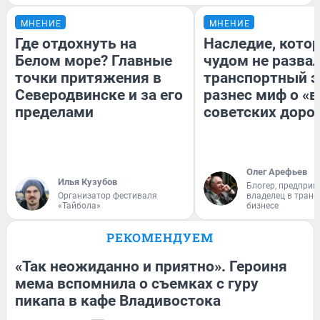
МНЕНИЕ
МНЕНИЕ
Где отдохнуть на
Наследие, кото
Белом море? Главные
чудом не разва
точки притяжения в
транспортный э
Северодвинске и за его
разнес миф о «
пределами
советских доро
Олег Арефьев
Илья Кузубов
Блогер, предприн
Организатор фестиваля
владелец в тран
«Тайбола»
бизнесе
РЕКОМЕНДУЕМ
«Так неожиданно и приятно». Героиня
мема вспомнила о съемках с гуру
пикапа в кафе Владивостока