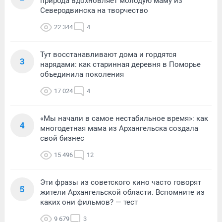
природа вдохновляет молодую маму из
Северодвинска на творчество
22 344
4
Тут восстанавливают дома и гордятся
3
нарядами: как старинная деревня в Поморье
объединила поколения
17 024
4
«Мы начали в самое нестабильное время»: как
4
многодетная мама из Архангельска создала
свой бизнес
15 496
12
Эти фразы из советского кино часто говорят
5
жители Архангельской области. Вспомните из
каких они фильмов? — тест
9 679
3