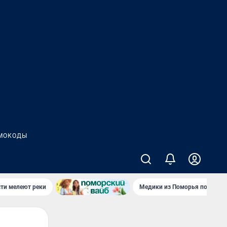
МОКОДЫ
сти мелеют реки
Медики из Поморья поехали 