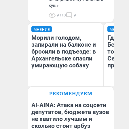
куш»
9 110
9
МНЕНИЕ
МНЕНИЕ
Морили голодом,
Где отд
запирали на балконе и
Белом 
бросили в подъезде: в
точки 
Архангельске спасли
Северод
умирающую собаку
предел
РЕКОМЕНДУЕМ
Ил
Ольга Мелехова
Ор
Архангелогородка
«Т
AI-AINA: Атака на соцсети
депутатов, бюджета вузов
не хватило лучшим и
сколько стоит арбуз