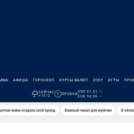
АММА
АФИША
ГОРОСКОП
КУРСЫ ВАЛЮТ
ZODY
ИГРЫ
ПРО
USD 81,41
СЕЙЧАС
1
ПРОБКИ
+16°C
EUR 94,06
етная мама создала свой бренд
Важный чекап для мужчин
В обла