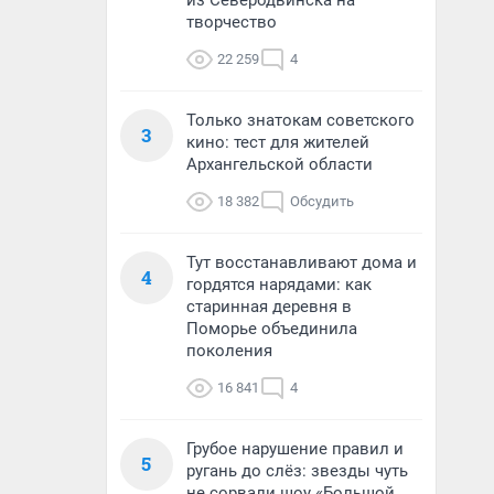
из Северодвинска на
творчество
22 259
4
Только знатокам советского
3
кино: тест для жителей
Архангельской области
18 382
Обсудить
Тут восстанавливают дома и
4
гордятся нарядами: как
старинная деревня в
Поморье объединила
поколения
16 841
4
Грубое нарушение правил и
5
ругань до слёз: звезды чуть
не сорвали шоу «Большой