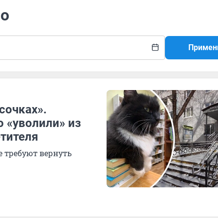
но
Примен
сочках».
о «уволили» из
тителя
е требуют вернуть