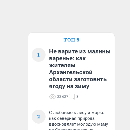
ТОП 5
Не варите из малины
1
варенье: как
жителям
Архангельской
области заготовить
ягоду на зиму
22 627
3
С любовью к лесу и морю:
2
как северная природа
вдохновляет молодую маму