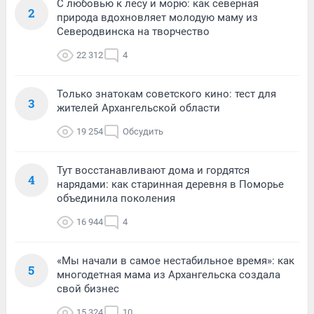
С любовью к лесу и морю: как северная
2
природа вдохновляет молодую маму из
Северодвинска на творчество
22 312
4
Только знатокам советского кино: тест для
3
жителей Архангельской области
19 254
Обсудить
Тут восстанавливают дома и гордятся
4
нарядами: как старинная деревня в Поморье
объединила поколения
16 944
4
«Мы начали в самое нестабильное время»: как
5
многодетная мама из Архангельска создала
свой бизнес
15 324
10