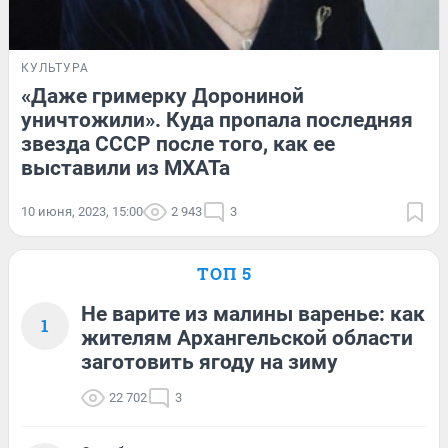
КУЛЬТУРА
«Даже гримерку Дорониной
уничтожили». Куда пропала последняя
звезда СССР после того, как ее
выставили из МХАТа
10 июня, 2023, 15:00
2 943
3
ТОП 5
Не варите из малины варенье: как
1
жителям Архангельской области
заготовить ягоду на зиму
22 702
3