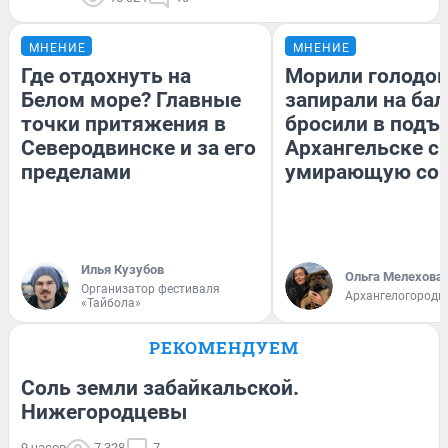
МНЕНИЕ
МНЕНИЕ
Где отдохнуть на
Морили голодом
Белом море? Главные
запирали на бал
точки притяжения в
бросили в подъе
Северодвинске и за его
Архангельске с
пределами
умирающую соб
Илья Кузубов
Ольга Мелехова
Организатор фестиваля
Архангелогородк
«Тайбола»
РЕКОМЕНДУЕМ
Соль земли забайкальской.
Нижегородцевы
9 часов
7 328
7