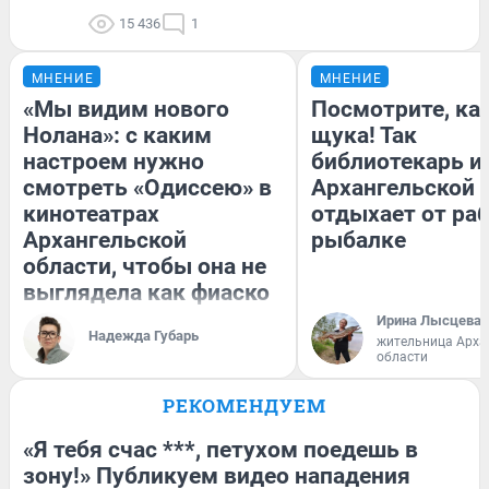
15 436
1
МНЕНИЕ
МНЕНИЕ
«Мы видим нового
Посмотрите, ка
Нолана»: с каким
щука! Так
настроем нужно
библиотекарь и
смотреть «Одиссею» в
Архангельской 
кинотеатрах
отдыхает от ра
Архангельской
рыбалке
области, чтобы она не
выглядела как фиаско
Ирина Лысцева
Надежда Губарь
жительница Арха
области
РЕКОМЕНДУЕМ
«Я тебя счас ***, петухом поедешь в
зону!» Публикуем видео нападения