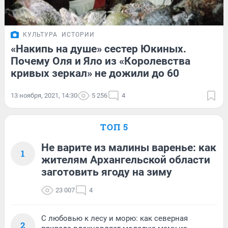
КУЛЬТУРА
ИСТОРИИ
«Накипь на душе» сестер Юкиных.
Почему Оля и Яло из «Королевства
кривых зеркал» не дожили до 60
13 ноября, 2021, 14:30
5 256
4
ТОП 5
Не варите из малины варенье: как
1
жителям Архангельской области
заготовить ягоду на зиму
23 007
4
С любовью к лесу и морю: как северная
2