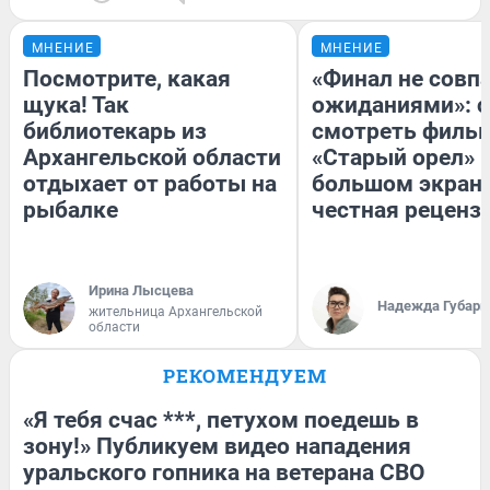
МНЕНИЕ
МНЕНИЕ
Посмотрите, какая
«Финал не совпа
щука! Так
ожиданиями»: с
библиотекарь из
смотреть филь
Архангельской области
«Старый орел» 
отдыхает от работы на
большом экран
рыбалке
честная реценз
Ирина Лысцева
Надежда Губарь
жительница Архангельской
области
РЕКОМЕНДУЕМ
«Я тебя счас ***, петухом поедешь в
зону!» Публикуем видео нападения
уральского гопника на ветерана СВО