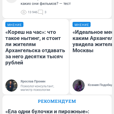
каких они фильмов? — тест
13 946
3
МНЕНИЕ
МНЕНИЕ
«Кореш на час»: что
«Идеальное мес
такое нытинг, и стоит
каким Архангел
ли жителям
увидела жител
Архангельска отдавать
Москвы
за него десятки тысяч
рублей
Ярослав Пронин
Ксения Подобед
Психолог-консультант,
магистр психологии
РЕКОМЕНДУЕМ
«Ела одни булочки и пирожные»: