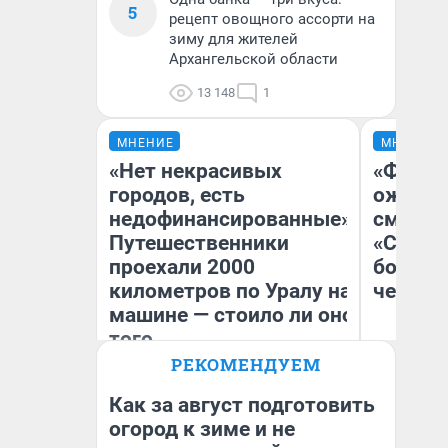
5
рецепт овощного ассорти на
зиму для жителей
Архангельской области
13 148
1
МНЕНИЕ
МНЕНИЕ
«Нет некрасивых
«Финал
городов, есть
ожидан
недофинансированные».
смотре
Путешественники
«Стары
проехали 2000
большо
километров по Уралу на
честна
машине — стоило ли оно
того
РЕКОМЕНДУЕМ
Екатерина Литкевич
На
Как за август подготовить
огород к зиме и не