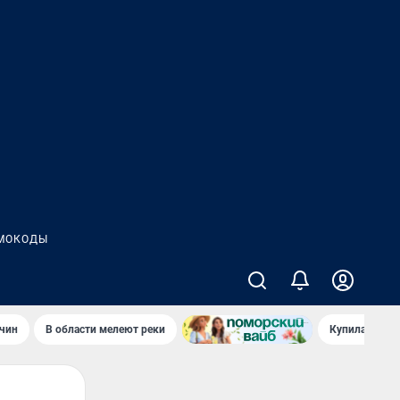
МОКОДЫ
чин
В области мелеют реки
Купила стары