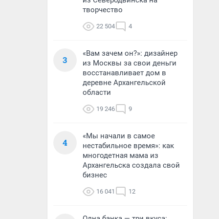
из Северодвинска на
творчество
22 504
4
«Вам зачем он?»: дизайнер
3
из Москвы за свои деньги
восстанавливает дом в
деревне Архангельской
области
19 246
9
«Мы начали в самое
4
нестабильное время»: как
многодетная мама из
Архангельска создала свой
бизнес
16 041
12
Одна банка — три вкуса: