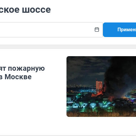
ское шоссе
Примен
вят пожарную
в Москве