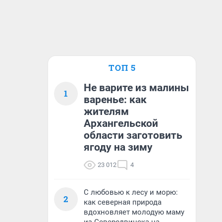
ТОП 5
Не варите из малины
1
варенье: как
жителям
Архангельской
области заготовить
ягоду на зиму
23 012
4
С любовью к лесу и морю:
2
как северная природа
вдохновляет молодую маму