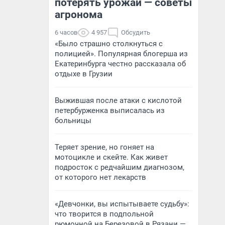
потерять урожай — советы
агронома
6 часов
4 957
Обсудить
«Было страшно столкнуться с
полицией». Популярная блогерша из
Екатеринбурга честно рассказала об
отдыхе в Грузии
Выжившая после атаки с кислотой
петербурженка выписалась из
больницы
Теряет зрение, но гоняет на
мотоцикле и скейте. Как живет
подросток с редчайшим диагнозом,
от которого нет лекарств
«Девчонки, вы испытываете судьбу»:
что творится в подпольной
рюмочной на Березовой в Рязани —