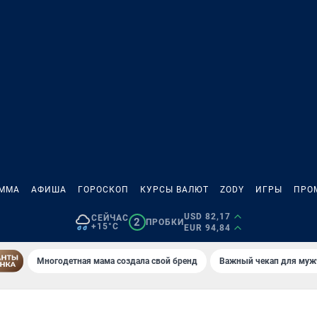
АММА
АФИША
ГОРОСКОП
КУРСЫ ВАЛЮТ
ZODY
ИГРЫ
ПРО
USD 82,17
СЕЙЧАС
2
ПРОБКИ
+15°C
EUR 94,84
Многодетная мама создала свой бренд
Важный чекап для муж