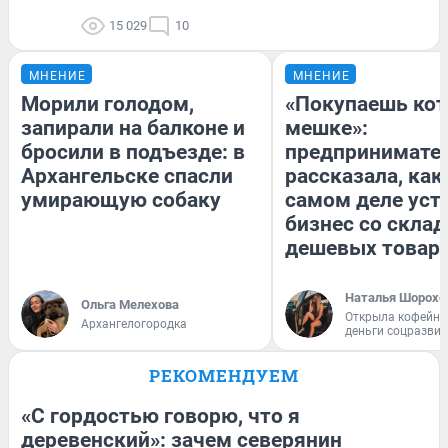
15 029
10
МНЕНИЕ
МНЕНИЕ
Морили голодом,
«Покупаешь кот
запирали на балконе и
мешке»:
бросили в подъезде: в
предпринимате
Архангельске спасли
рассказала, как
умирающую собаку
самом деле уст
бизнес со скла
дешевых товар
Наталья Шорохо
Ольга Мелехова
Открыла кофейну
Архангелогородка
деньги соцразви
РЕКОМЕНДУЕМ
«С гордостью говорю, что я
деревенский»: зачем северянин