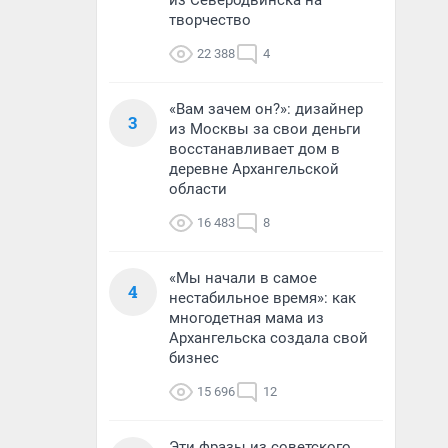
из Северодвинска на
творчество
22 388
4
«Вам зачем он?»: дизайнер
3
из Москвы за свои деньги
восстанавливает дом в
деревне Архангельской
области
16 483
8
«Мы начали в самое
4
нестабильное время»: как
многодетная мама из
Архангельска создала свой
бизнес
15 696
12
Эти фразы из советского