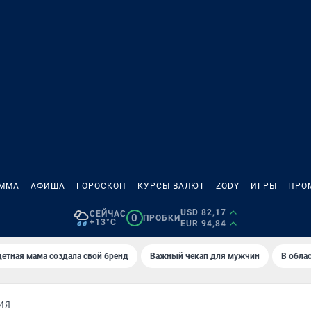
АММА
АФИША
ГОРОСКОП
КУРСЫ ВАЛЮТ
ZODY
ИГРЫ
ПРО
USD 82,17
СЕЙЧАС
0
ПРОБКИ
+13°C
EUR 94,84
етная мама создала свой бренд
Важный чекап для мужчин
В обла
ИЯ