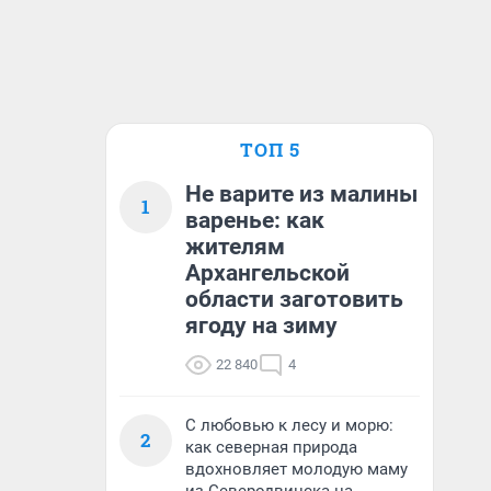
ТОП 5
Не варите из малины
1
варенье: как
жителям
Архангельской
области заготовить
ягоду на зиму
22 840
4
С любовью к лесу и морю:
2
как северная природа
вдохновляет молодую маму