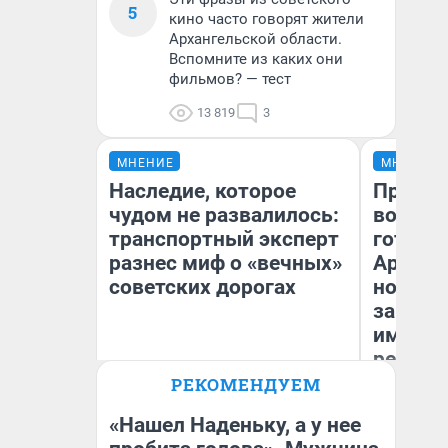
5
кино часто говорят жители
Архангельской области.
Вспомните из каких они
фильмов? — тест
13 819
3
МНЕНИЕ
МНЕНИЕ
Наследие, которое
Продаш
чудом не развалилось:
возьмут
транспортный эксперт
готови
разнес миф о «вечных»
Арханг
советских дорогах
новый 
закон —
импорт
репети
Олег Арефьев
РЕКОМЕНДУЕМ
Блогер, предприниматель,
Ан
владелец в транспортном
бизнесе
«Нашел Наденьку, а у нее