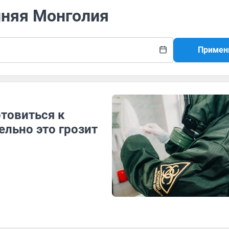
нняя Монголия
Примен
товиться к
льно это грозит