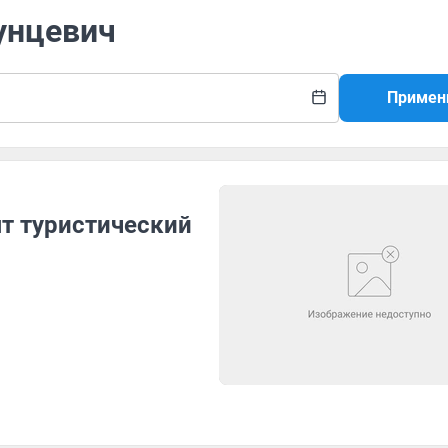
унцевич
Примен
ят туристический