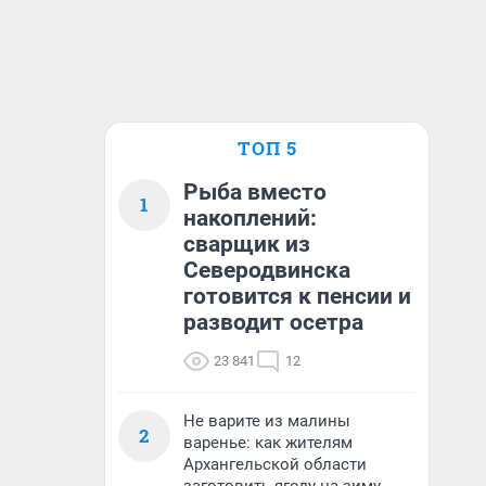
ТОП 5
Рыба вместо
1
накоплений:
сварщик из
Северодвинска
готовится к пенсии и
разводит осетра
23 841
12
Не варите из малины
2
варенье: как жителям
Архангельской области