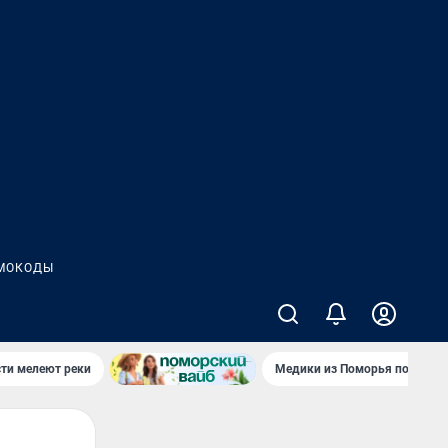
МОКОДЫ
сти мелеют реки
Медики из Поморья поехали 