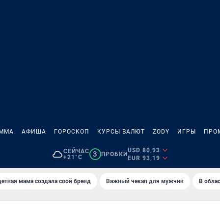
АММА
АФИША
ГОРОСКОП
КУРСЫ ВАЛЮТ
ZODY
ИГРЫ
ПРО
USD 80,93
СЕЙЧАС
3
ПРОБКИ
+21°C
EUR 93,19
етная мама создала свой бренд
Важный чекап для мужчин
В обла