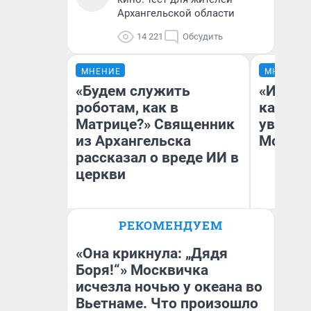
Архангельской области
14 221
Обсудить
МНЕНИЕ
МНЕНИЕ
«Будем служить
«Идеал
роботам, как в
каким 
Матрице?» Священник
увидел
из Архангельска
Москв
рассказал о вреде ИИ в
церкви
РЕКОМЕНДУЕМ
Андрей Дорофейчев
Кс
Священник из Архангельска
«Она крикнула: „Дядя
Боря!“» Москвичка
исчезла ночью у океана во
Вьетнаме. Что произошло