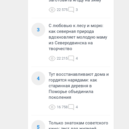
заготовить ягоду на зиму
22 575
3
С любовью к лесу и морю:
3
как северная природа
вдохновляет молодую маму
из Северодвинска на
творчество
22 215
4
Тут восстанавливают дома и
4
гордятся нарядами: как
старинная деревня в
Поморье объединила
поколения
16 758
4
Только знатокам советского
5
кино: тест для жителей