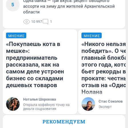
Одна банка — три вкуса: рецепт овощного
5
ассорти на зиму для жителей Архангельской
области
10 997
1
МНЕНИЕ
МНЕНИЕ
«Покупаешь кота в
«Никого нельзя
мешке»:
победить». О ч
предприниматель
главный блокба
рассказала, как на
этого года, кот
самом деле устроен
бьет рекорды в
бизнес со складами
прокате: честн
дешевых товаров
отзыв на «Одис
Нолана
Наталья Шорохова
Стас Соколов
Открыла кофейную точку на
Эксперт
деньги соцразвития
РЕКОМЕНДУЕМ