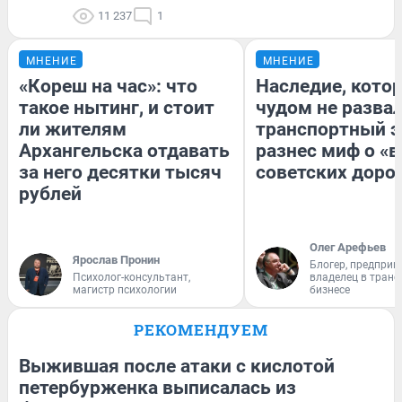
11 237
1
МНЕНИЕ
МНЕНИЕ
«Кореш на час»: что
Наследие, кото
такое нытинг, и стоит
чудом не разва
ли жителям
транспортный э
Архангельска отдавать
разнес миф о «
за него десятки тысяч
советских доро
рублей
Олег Арефьев
Ярослав Пронин
Блогер, предприн
Психолог-консультант,
владелец в тран
магистр психологии
бизнесе
РЕКОМЕНДУЕМ
Выжившая после атаки с кислотой
петербурженка выписалась из