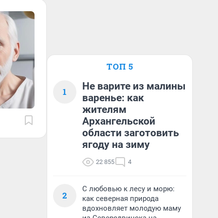
ТОП 5
Не варите из малины
1
варенье: как
жителям
Архангельской
области заготовить
ягоду на зиму
22 855
4
С любовью к лесу и морю:
2
как северная природа
вдохновляет молодую маму