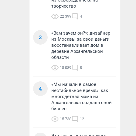
из Северодвинска на
творчество
22 399
4
«Вам зачем он?»: дизайнер
3
из Москвы за свои деньги
восстанавливает дом в
деревне Архангельской
области
18 089
8
«Мы начали в самое
4
нестабильное время»: как
многодетная мама из
Архангельска создала свой
бизнес
15 738
12
Эти фразы из советского