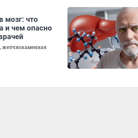
 мозг: что
а и чем опасно
врачей
, желчнокаменная