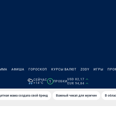
АММА
АФИША
ГОРОСКОП
КУРСЫ ВАЛЮТ
ZODY
ИГРЫ
ПРО
USD 82,17
СЕЙЧАС
1
ПРОБКИ
+14°C
EUR 94,84
етная мама создала свой бренд
Важный чекап для мужчин
В обла