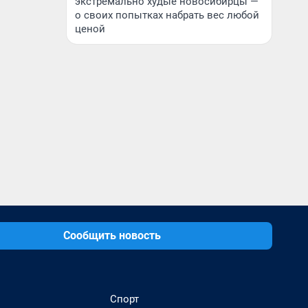
экстремально худые новосибирцы —
о своих попытках набрать вес любой
ценой
Сообщить новость
Спорт