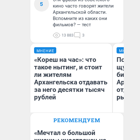
5
кино часто говорят жители
Архангельской области.
Вспомните из каких они
фильмов? — тест
13 883
3
МНЕНИЕ
МНЕНИЕ
«Кореш на час»: что
Посмот
такое нытинг, и стоит
щука! 
ли жителям
библио
Архангельска отдавать
Арханг
за него десятки тысяч
отдыха
рублей
рыбалк
РЕКОМЕНДУЕМ
Ярослав Пронин
Ир
Психолог-консультант,
жи
магистр психологии
об
«Мечтал о большой