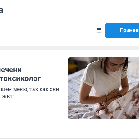
а
Примен
печени
 токсиколог
шем меню, так как они
м ЖКТ