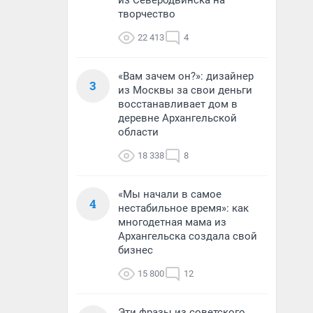
из Северодвинска на
творчество
22 413
4
«Вам зачем он?»: дизайнер
3
из Москвы за свои деньги
восстанавливает дом в
деревне Архангельской
области
18 338
8
«Мы начали в самое
4
нестабильное время»: как
многодетная мама из
Архангельска создала свой
бизнес
15 800
12
Эти фразы из советского