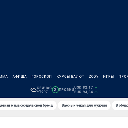
АММА
АФИША
ГОРОСКОП
КУРСЫ ВАЛЮТ
ZODY
ИГРЫ
ПРО
USD 82,17
СЕЙЧАС
3
ПРОБКИ
+16°C
EUR 94,84
етная мама создала свой бренд
Важный чекап для мужчин
В обла