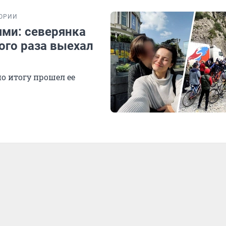
ОРИИ
ями: северянка
того раза выехал
о итогу прошел ее