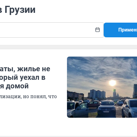
в Грузии
Примен
аты, жилье не
торый уехал в
ся домой
лизации, но понял, что