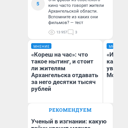
5
кино часто говорят жители
Архангельской области.
Вспомните из каких они
фильмов? — тест
13 957
3
МНЕНИЕ
МНЕНИЕ
«Кореш на час»: что
«Идеал
такое нытинг, и стоит
каким 
ли жителям
увидел
Архангельска отдавать
Москв
за него десятки тысяч
рублей
РЕКОМЕНДУЕМ
Ярослав Пронин
Кс
Психолог-консультант,
магистр психологии
Ученый в изгнании: какую