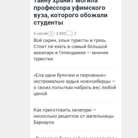
тайну хранит могила
профессора уфимского
вуза, которого обожали
студенты
6 часов
3 855
2
Вой сирен, злые туристы и грязь.
Стоит ли ехать в самый большой
аквапарк в Геленджике — мнение
туристки
«Ела одни булочки и пирожные»:
экстремально худые новосибирцы —
о своих попытках набрать вес любой
ценой
Как приготовить хачапури —
несколько рецептов от жительницы
Барнаула