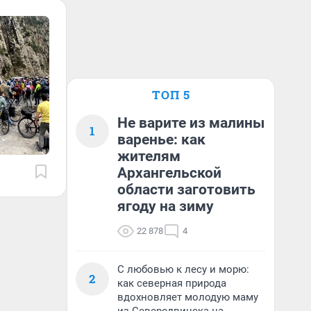
ТОП 5
Не варите из малины
1
варенье: как
жителям
Архангельской
области заготовить
ягоду на зиму
22 878
4
С любовью к лесу и морю:
2
как северная природа
вдохновляет молодую маму