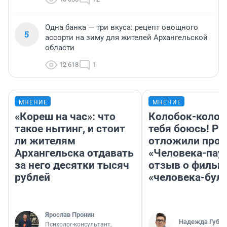
Одна банка — три вкуса: рецепт овощного
5
ассорти на зиму для жителей Архангельской
области
12 618
1
МНЕНИЕ
МНЕНИЕ
«Кореш на час»: что
Колобок-колобо
такое нытинг, и стоит
тебя боюсь! Ра
ли жителям
отложили прок
Архангельска отдавать
«Человека-пау
за него десятки тысяч
отзыв о фильм
рублей
«человека-бул
Ярослав Пронин
Надежда Губар
Психолог-консультант,