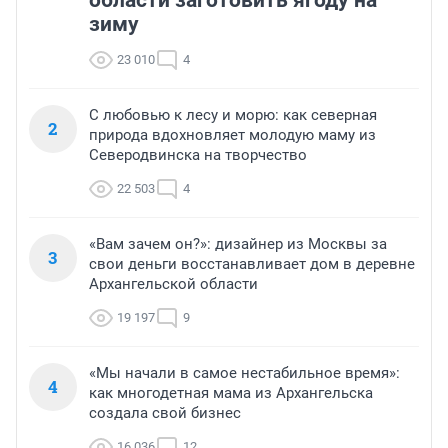
области заготовить ягоду на
зиму
23 010
4
С любовью к лесу и морю: как северная
2
природа вдохновляет молодую маму из
Северодвинска на творчество
22 503
4
«Вам зачем он?»: дизайнер из Москвы за
3
свои деньги восстанавливает дом в деревне
Архангельской области
19 197
9
«Мы начали в самое нестабильное время»:
4
как многодетная мама из Архангельска
создала свой бизнес
16 036
12