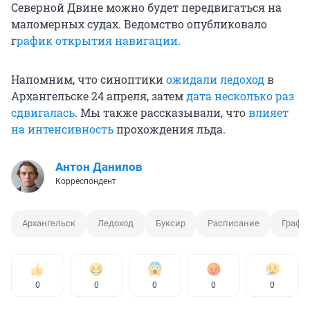
Северной Двине можно будет передвигаться на
маломерных судах. Ведомство опубликовало
г
рафик открытия навигации
.
Напомним, что синоптики
ожидали ледоход
в
Архангельске 24 апреля, затем
дата несколько раз
сдвигалась
. Мы также рассказывали, что
влияет
на интенсивность
прохождения льда.
Антон Данилов
Корреспондент
Архангельск
Ледоход
Буксир
Расписание
Графи
0
0
0
0
0