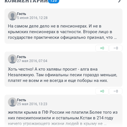
КОММЕНТАРИИ
120
Гость
5 июня 2016, 12:28
На самом деле дело не в пенсионерах. И не в 
крымских пенсионерах в частности. Второе лицо в 
государстве практически официально признал, что 
экономика страны в полной жэ. Продолжаем 
+0
–0
покупать виолончели, уничтожать санкционные 
продукты и вывозить деньги в офшоры...
Гость
27 мая 2016, 07:04
Хоть честно! А кто халявы просит - алга вна 
Незалежную. Там офииальны песии гораздо меньше, 
платят не всем и не всегда и еще поборы на них.
+0
–0
Гость
25 мая 2016, 13:23
жители крыма в ПФ России не платили.Более того из 
них пенсиипонизили и остальным.Кстаи в 214 году 
ничего угрожающего жизни людей в крыму не 