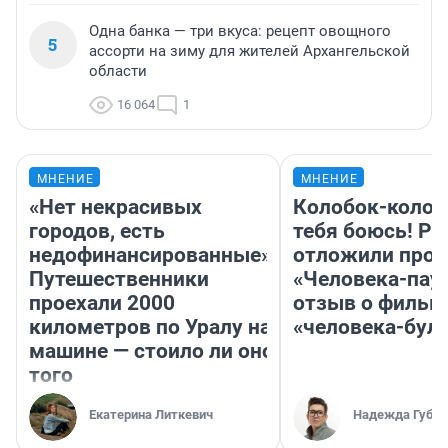
Одна банка — три вкуса: рецепт овощного
5
ассорти на зиму для жителей Архангельской
области
16 064
1
МНЕНИЕ
МНЕНИЕ
«Нет некрасивых
Колобок-колобо
городов, есть
тебя боюсь! Ра
недофинансированные».
отложили прок
Путешественники
«Человека-пау
проехали 2000
отзыв о фильм
километров по Уралу на
«человека-бул
машине — стоило ли оно
того
Екатерина Литкевич
Надежда Губар