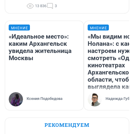
13 836
3
МНЕНИЕ
МНЕНИЕ
«Идеальное место»:
«Мы видим нов
каким Архангельск
Нолана»: с как
увидела жительница
настроем нужн
Москвы
смотреть «Оди
кинотеатрах
Архангельской
области, чтобы
выглядела как
Ксения Подобедова
Надежда Губар
РЕКОМЕНДУЕМ