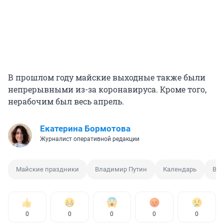
В прошлом году майские выходные также были
непрерывными из-за коронавируса. Кроме того,
нерабочим был весь апрель.
Екатерина Бормотова
Журналист оперативной редакции
Майские праздники
Владимир Путин
Календарь
Вы
0
0
0
0
0