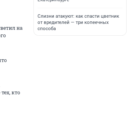
Слизни атакуют: как спасти цветник
от вредителей — три копеечных
тветил на
способа
ого
что
а
тех, кто