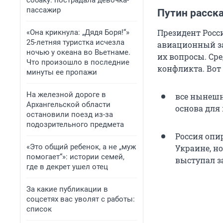
собаку: пострадала девочка-
пассажир
Путин расск
Президент Росс
«Она крикнула: „Дядя Боря!“»
25-летняя туристка исчезла
авиационный за
ночью у океана во Вьетнаме.
их вопросы. Ср
Что произошло в последние
конфликта. Вот 
минуты ее пропажи
На железной дороге в
все нынешн
Архангельской области
основа для 
остановили поезд из-за
подозрительного предмета
Россия опир
«Это общий ребенок, а не „муж
Украине, но
помогает“»: истории семей,
выступал з
где в декрет ушел отец
За какие публикации в
соцсетях вас уволят с работы:
список