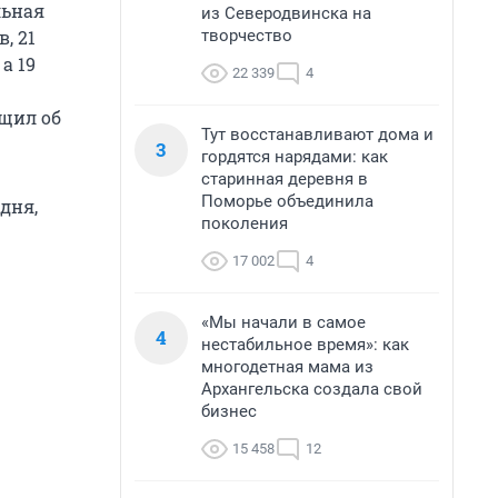
льная
из Северодвинска на
творчество
, 21
а 19
22 339
4
бщил об
Тут восстанавливают дома и
3
гордятся нарядами: как
старинная деревня в
Поморье объединила
дня,
поколения
17 002
4
«Мы начали в самое
4
нестабильное время»: как
многодетная мама из
Архангельска создала свой
бизнес
15 458
12