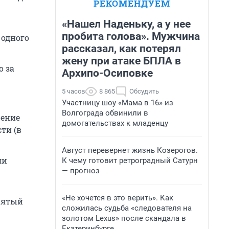
РЕКОМЕНДУЕМ
«Нашел Наденьку, а у нее
пробита голова». Мужчина
 одного
рассказал, как потерял
жену при атаке БПЛА в
о за
Архипо-Осиповке
5 часов
8 865
Обсудить
Участницу шоу «Мама в 16» из
Волгограда обвинили в
чение
домогательствах к младенцу
ти (в
Август перевернет жизнь Козерогов.
ли
К чему готовит ретроградный Сатурн
— прогноз
«Не хочется в это верить». Как
инятый
сложилась судьба «следователя на
золотом Lexus» после скандала в
Екатеринбурге