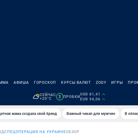
АММА
АФИША
ГОРОСКОП
КУРСЫ ВАЛЮТ
ZODY
ИГРЫ
ПРО
USD 81,41
СЕЙЧАС
3
ПРОБКИ
+20°C
EUR 94,06
етная мама создала свой бренд
Важный чекап для мужчин
В обла
ОД
СПЕЦОПЕРАЦИЯ НА УКРАИНЕ
ОБЗОР