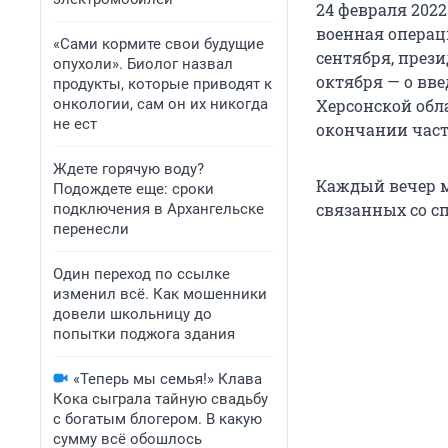
24 февраля 202
военная операц
«Сами кормите свои будущие
сентября, прези
опухоли». Биолог назвал
октября — о вв
продукты, которые приводят к
онкологии, сам он их никогда
Херсонской обл
не ест
окончании час
Ждете горячую воду?
Каждый вечер м
Подождете еще: сроки
связанных со сп
подключения в Архангельске
перенесли
Один переход по ссылке
изменил всё. Как мошенники
довели школьницу до
попытки поджога здания
«Теперь мы семья!» Клава
Кока сыграла тайную свадьбу
с богатым блогером. В какую
сумму всё обошлось