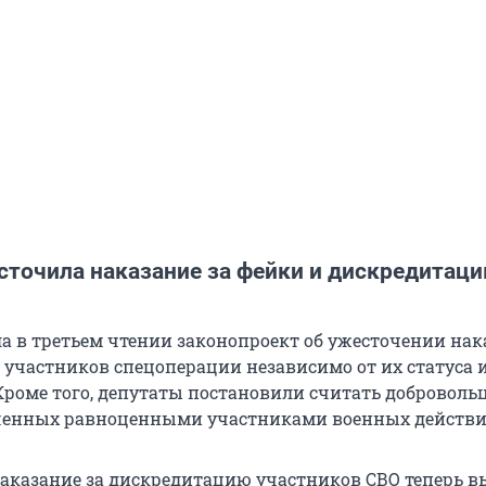
сточила наказание за фейки и дискредитац
а в третьем чтении законопроект об ужесточении нак
участников спецоперации независимо от их статуса и
Кроме того, депутаты постановили считать доброволь
енных равноценными участниками военных действи
аказание за дискредитацию участников СВО теперь 