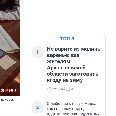
ТОП 5
Не варите из малины
1
варенье: как
жителям
Архангельской
области заготовить
ягоду на зиму
22 746
4
ные сборы
С любовью к лесу и морю:
2
как северная природа
вдохновляет молодую маму