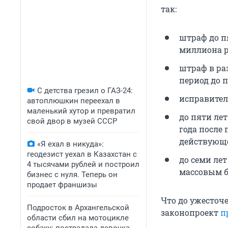
так:
штраф до п
миллиона р
штраф в ра
период до п
С детства грезил о ГАЗ-24:
исправител
автоплюшкин переехал в
маленький хутор и превратил
до пяти ле
свой двор в музей СССР
года после
действующе
«Я ехал в никуда»:
геодезист уехал в Казахстан с
до семи ле
4 тысячами рублей и построил
массовым б
бизнес с нуля. Теперь он
продает франшизы
Что до ужесточе
Подросток в Архангельской
законопроект
п
области сбил на мотоцикле