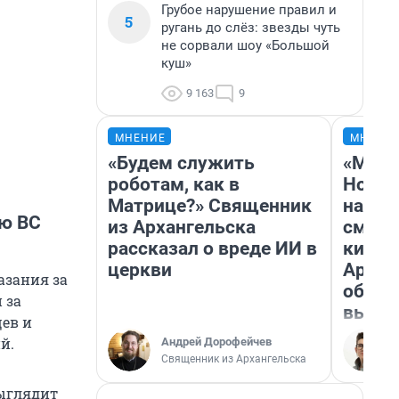
Грубое нарушение правил и
5
ругань до слёз: звезды чуть
не сорвали шоу «Большой
куш»
9 163
9
МНЕНИЕ
МНЕНИ
«Будем служить
«Мы в
роботам, как в
Нолан
Матрице?» Священник
настр
ию ВС
из Архангельска
смотр
рассказал о вреде ИИ в
кинот
церкви
Архан
азания за
облас
 за
выгля
цев и
й.
Андрей Дорофейчев
Священник из Архангельска
выглядит