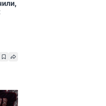
чили,
: