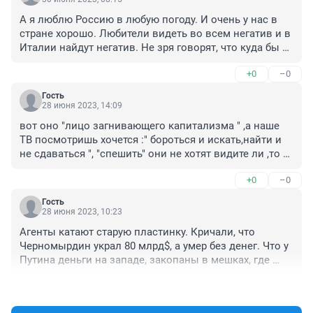
А я люблю Россию в любую погоду. И очень у нас в 
стране хорошо. Любители видеть во всем негатив и в 
Италии найдут негатив. Не зря говорят, что куда бы 
ты не уехал, ты везёшь с собой себя.
+0
–0
Гость
28 июня 2023, 14:09
вот оно "лицо загнивающего капитализма " ,а наше 
ТВ посмотришь хочется :" бороться и искать,найти и 
не сдаваться ", "спешить" они не хотят видите ли ,то 
ли дело у нас :" хочешь жить умей вертеться " . . .
+0
–0
Гость
28 июня 2023, 10:23
Агенты катают старую пластинку. Кричали, что 
Черномырдин украл 80 млрд$, а умер без денег. Что у 
Путина деньги на западе, закопаны в мешках, где 
угодно. А ему ни чего не надо, кроме РОССИИ !! И в 
+0
–0
этом его вина!? А прочие гадости пишут агенты 
осознанно, платно или не понимая того.