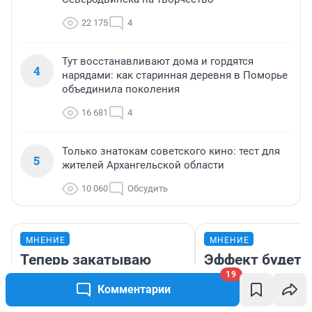
22 175
4
Тут восстанавливают дома и гордятся
4
нарядами: как старинная деревня в Поморье
объединила поколения
16 681
4
Только знатокам советского кино: тест для
5
жителей Архангельской области
10 060
Обсудить
МНЕНИЕ
МНЕНИЕ
Теперь закатываю
Эффект будет 
рыжики так: простой
не сразу: как
19
Комментарии
способ заготовки
топливный кри
грибов на зиму
влияет на цены