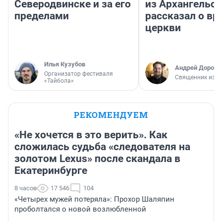
Северодвинске и за его
из Архангельск
пределами
рассказал о вр
церкви
Илья Кузубов
Андрей Дорофе
Организатор фестиваля
Священник из А
«Тайбола»
РЕКОМЕНДУЕМ
«Не хочется в это верить». Как
сложилась судьба «следователя на
золотом Lexus» после скандала в
Екатеринбурге
8 часов
17 546
104
«Четырех мужей потеряла»: Прохор Шаляпин
проболтался о новой возлюбленной