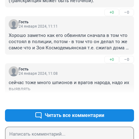
(транскрипция может быть неточной).
+0
–0
Гость
24 января 2024, 11:11
Хорошо заметно как его обвиняли сначала в том что 
состоял в полиции, потом - в том что он делал то же 
самое что и Зоя Космодемьянская т.е. сжигал дома 
мирных жителей, и в довершении всего обвинили в 
+0
–0
работе на американскую разведку.

Гость
Короче говоря, зная как наши доблестные чекисты 
24 января 2024, 11:08
потоком штамповали дела о "госизмене" и 
сейчас тоже много шпионов и врагов народа, надо их 
"шпионаже" - легко догадаться что и этот - тоже один 
выявлять
из попавших под этот страшный каток террора и 
репрессий.
+0
–1
Читать все комментарии