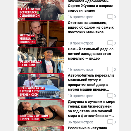
оказался «двойником»
Сергея Жукова и взорвал
соцсети: видео
16 просмотров
0
Охотник на школьниц:
видео об одном из самых
жестоких маньяков
18 просмотров
0
Самый стильный дед! 77-
летний заводчанин стал
моделью — видео
16 просмотров
0
Автолюбитель переехал в
маленький хутор и
превратил свой двор в
музей машин времен
СССР. Видео
10 просмотров
0
Девушка с лучшим в мире
телом: как бизнесвумен
за год стала чемпионкой
мира в фитнес-бикини —
видео
36 просмотров
0
Россиянка выступила