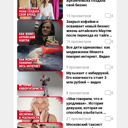
Архангельска создала
свой бизнес
15 просмотров
0
Закрыл кофейни и
осваивает новый бизнес:
жизнь алтайского Маугли
после переезда из тайги в
столицу
16 просмотров
0
Все дети одинаковы: как
медвежонок Момота
покорил интернет. Видео
5 просмотров
0
Музыкант с киберрукой.
Его конечность стоит 3
млн рублей — видео
8 просмотров
0
«Мне говорили, что я
уродливая». История
девушки, которая не
способна улыбаться.
Видео
27 просмотров
0
Московский таксист