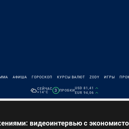
АММА
АФИША
ГОРОСКОП
КУРСЫ ВАЛЮТ
ZODY
ИГРЫ
ПРО
USD 81,41
СЕЙЧАС
3
ПРОБКИ
+14°C
EUR 94,06
жениями: видеоинтервью с экономист