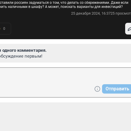
тавили россиян задуматься о том, что делать со сбережениями. Даже если
анить наличными в шкафу? А может, поискать варианты для инвестиций?
25 декабря 2024, 16:37
25 просмот
0
и одного комментария.
обсуждение первым!
Отправить