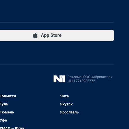
App Store
Тольятти
Чита
Тула
Якутск
Тюмень
Ярославль
Уфа
ХМАО — Югра