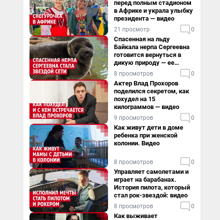
перед полным стадионом
в Африке и украла улыбку
президента — видео
21 просмотр
0
Спасенная на льду
Байкала нерпа Сергеевна
готовится вернуться в
дикую природу — ее
видеоистория
8 просмотров
0
Актер Влад Прохоров
поделился секретом, как
похудел на 15
килограммов — видео
9 просмотров
0
Как живут дети в доме
ребенка при женской
колонии. Видео
8 просмотров
0
Управляет самолетами и
играет на барабанах.
История пилота, который
стал рок-звездой: видео
8 просмотров
0
Как выживает