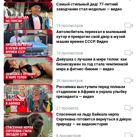
Самый стильный дед! 77-летний
заводчанин стал моделью — видео
14 просмотров
0
Автолюбитель переехал в маленький
хутор и превратил свой двор в музей
машин времен СССР. Видео
10 просмотров
0
Девушка с лучшим в мире телом: как
бизнесвумен за год стала чемпионкой
мира в фитнес-бикини — видео
36 просмотров
0
Россиянка выступила перед полным
стадионом в Африке и украла улыбку
президента — видео
21 просмотр
0
Спасенная на льду Байкала нерпа
Сергеевна готовится вернуться в дикую
природу — ее видеоистория
8 просмотров
0