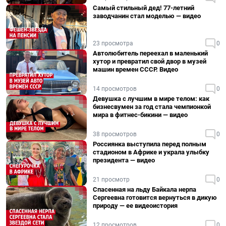
Самый стильный дед! 77-летний
заводчанин стал моделью — видео
23 просмотра
0
Автолюбитель переехал в маленький
хутор и превратил свой двор в музей
машин времен СССР. Видео
14 просмотров
0
Девушка с лучшим в мире телом: как
бизнесвумен за год стала чемпионкой
мира в фитнес-бикини — видео
38 просмотров
0
Россиянка выступила перед полным
стадионом в Африке и украла улыбку
президента — видео
21 просмотр
0
Спасенная на льду Байкала нерпа
Сергеевна готовится вернуться в дикую
природу — ее видеоистория
12 просмотров
0