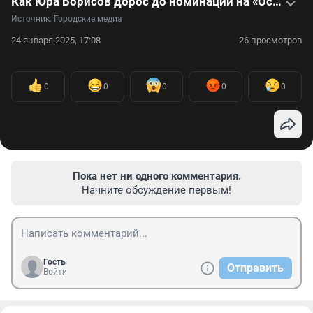
Как Юра Борисов дорос до номинации на «Оскар»: видеообзор ролей актера
Источник: 
Городские медиа
24 января 2025, 17:08
26 просмотров
0
0
0
0
0
Пока нет ни одного комментария.
Начните обсуждение первым!
Гость
Отправить
Войти