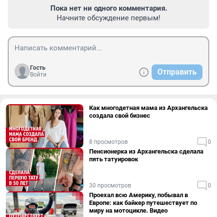
Пока нет ни одного комментария.
Начните обсуждение первым!
Гость
Отправить
Войти
Как многодетная мама из Архангельска
создала свой бизнес
8 просмотров
0
Пенсионерка из Архангельска сделала
пять татуировок
30 просмотров
0
Проехал всю Америку, побывал в
Европе: как байкер путешествует по
миру на мотоцикле. Видео