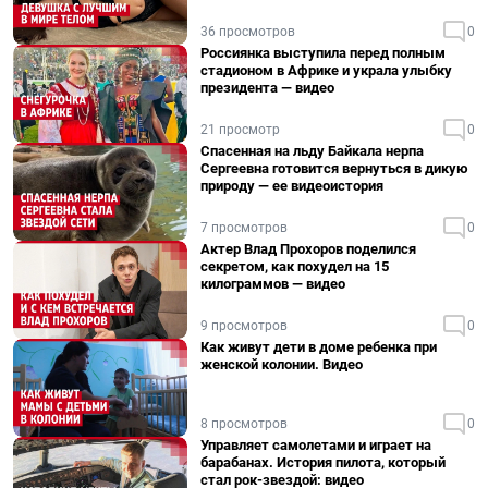
36 просмотров
0
Россиянка выступила перед полным
стадионом в Африке и украла улыбку
президента — видео
21 просмотр
0
Спасенная на льду Байкала нерпа
Сергеевна готовится вернуться в дикую
природу — ее видеоистория
7 просмотров
0
Актер Влад Прохоров поделился
секретом, как похудел на 15
килограммов — видео
9 просмотров
0
Как живут дети в доме ребенка при
женской колонии. Видео
8 просмотров
0
Управляет самолетами и играет на
барабанах. История пилота, который
стал рок-звездой: видео