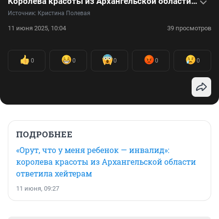
Королева красоты из Архангельской области ответила хэйтерам
Источник: 
Кристина Полевая
11 июня 2025, 10:04
39 просмотров
0
0
0
0
0
ПОДРОБНЕЕ
«Орут, что у меня ребенок — инвалид»:
королева красоты из Архангельской области
ответила хейтерам
11 июня, 09:27