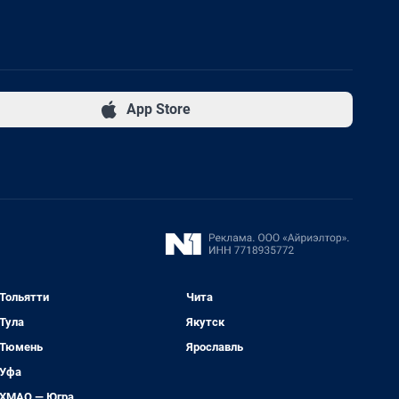
App Store
Тольятти
Чита
Тула
Якутск
Тюмень
Ярославль
Уфа
ХМАО — Югра