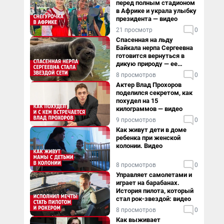
перед полным стадионом
в Африке и украла улыбку
президента — видео
21 просмотр
0
Спасенная на льду
Байкала нерпа Сергеевна
готовится вернуться в
дикую природу — ее
видеоистория
8 просмотров
0
Актер Влад Прохоров
поделился секретом, как
похудел на 15
килограммов — видео
9 просмотров
0
Как живут дети в доме
ребенка при женской
колонии. Видео
8 просмотров
0
Управляет самолетами и
играет на барабанах.
История пилота, который
стал рок-звездой: видео
8 просмотров
0
Как выживает