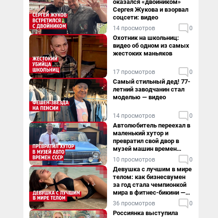
оказался «двойником»
Сергея Жукова и взорвал
соцсети: видео
14 просмотров
0
Охотник на школьниц:
видео об одном из самых
жестоких маньяков
17 просмотров
0
Самый стильный дед! 77-
летний заводчанин стал
моделью — видео
14 просмотров
0
Автолюбитель переехал в
маленький хутор и
превратил свой двор в
музей машин времен
СССР. Видео
10 просмотров
0
Девушка с лучшим в мире
телом: как бизнесвумен
за год стала чемпионкой
мира в фитнес-бикини —
видео
36 просмотров
0
Россиянка выступила