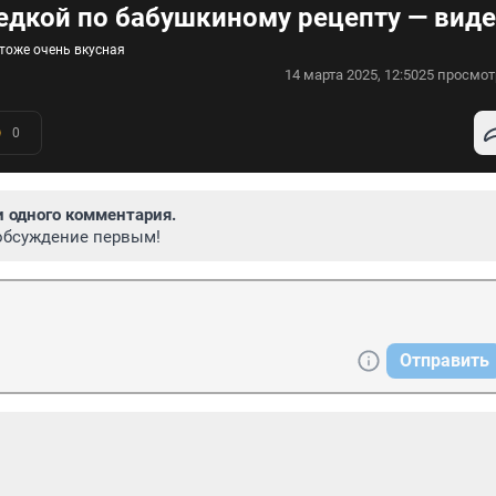
едкой по бабушкиному рецепту — вид
 тоже очень вкусная
14 марта 2025, 12:50
25 просмот
0
и одного комментария.
обсуждение первым!
Отправить