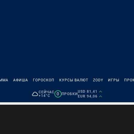
АММА
АФИША
ГОРОСКОП
КУРСЫ ВАЛЮТ
ZODY
ИГРЫ
ПРО
USD 81,41
СЕЙЧАС
0
ПРОБКИ
+14°C
EUR 94,06