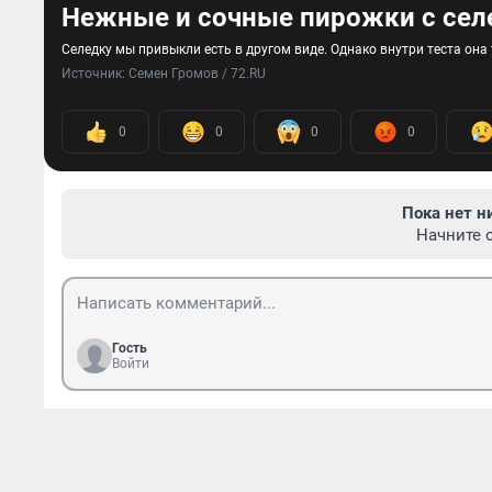
Нежные и сочные пирожки с сел
Селедку мы привыкли есть в другом виде. Однако внутри теста она
Источник: 
Семен Громов / 72.RU
0
0
0
0
Пока нет н
Начните 
Гость
Войти