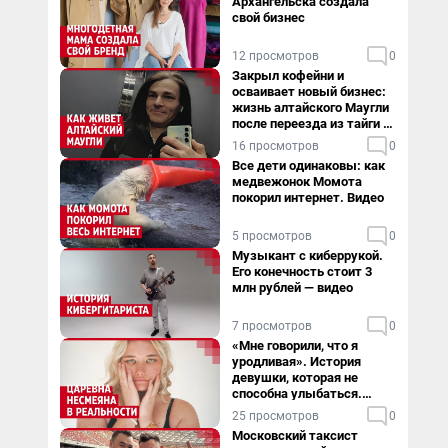
Архангельска создала
свой бизнес
12 просмотров
0
Закрыл кофейни и
осваивает новый бизнес:
жизнь алтайского Маугли
после переезда из тайги в
столицу
16 просмотров
0
Все дети одинаковы: как
медвежонок Момота
покорил интернет. Видео
5 просмотров
0
Музыкант с киберрукой.
Его конечность стоит 3
млн рублей — видео
7 просмотров
0
«Мне говорили, что я
уродливая». История
девушки, которая не
способна улыбаться.
Видео
25 просмотров
0
Московский таксист