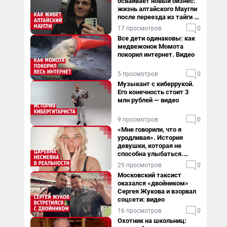
осваивает новый бизнес:
жизнь алтайского Маугли
после переезда из тайги в
столицу
17 просмотров
0
Все дети одинаковы: как
медвежонок Момота
покорил интернет. Видео
5 просмотров
0
Музыкант с киберрукой.
Его конечность стоит 3
млн рублей — видео
9 просмотров
0
«Мне говорили, что я
уродливая». История
девушки, которая не
способна улыбаться.
Видео
29 просмотров
0
Московский таксист
оказался «двойником»
Сергея Жукова и взорвал
соцсети: видео
16 просмотров
0
Охотник на школьниц: