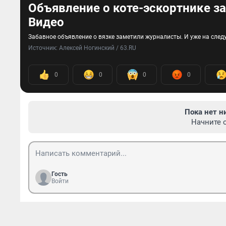
Объявление о коте-эскортнике за
Видео
Забавное объявление о вязке заметили журналисты. И уже на сле
Источник: 
Алексей Ногинский / 63.RU
0
0
0
0
Пока нет н
Начните 
Гость
Войти