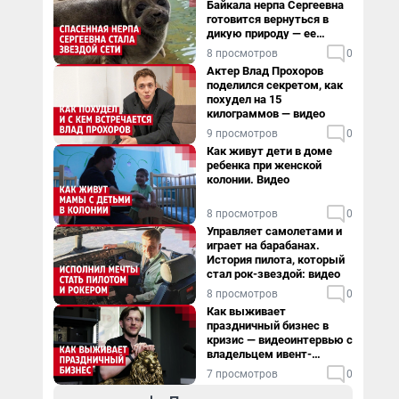
Байкала нерпа Сергеевна
готовится вернуться в
дикую природу — ее
видеоистория
8 просмотров
0
Актер Влад Прохоров
поделился секретом, как
похудел на 15
килограммов — видео
9 просмотров
0
Как живут дети в доме
ребенка при женской
колонии. Видео
8 просмотров
0
Управляет самолетами и
играет на барабанах.
История пилота, который
стал рок-звездой: видео
8 просмотров
0
Как выживает
праздничный бизнес в
кризис — видеоинтервью с
владельцем ивент-
агентства
7 просмотров
0