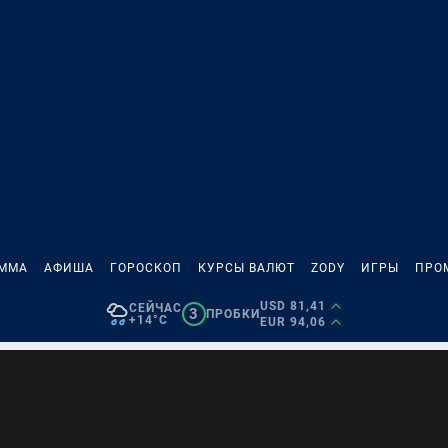
АММА
АФИША
ГОРОСКОП
КУРСЫ ВАЛЮТ
ZODY
ИГРЫ
ПРО
USD 81,41
СЕЙЧАС
3
ПРОБКИ
+14°C
EUR 94,06