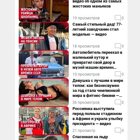
видео об одном из самых
жестоких маньяков
19 просмотров
0
Самый стильный дед! 77-
летний заводчанин стал
моделью — видео
18 просмотров
0
Автолюбитель переехал в
маленький хутор и
превратил свой двор в
музей машин времен
СССР. Видео
10 просмотров
0
Девушка с лучшим в мире
телом: как бизнесвумен
за год стала чемпионкой
мира в фитнес-бикини —
видео
36 просмотров
0
Россиянка выступила
перед полным стадионом
в Африке и украла улыбку
президента — видео
21 просмотр
0
Спасенная на льду