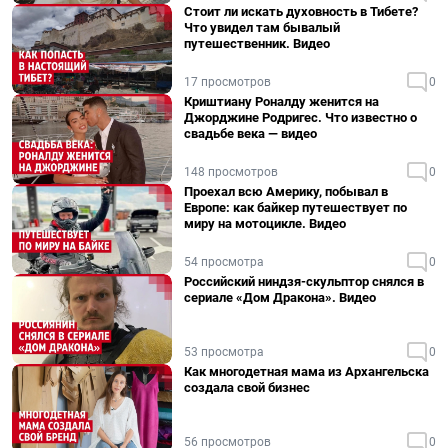
Стоит ли искать духовность в Тибете?
Что увидел там бывалый
путешественник. Видео
17 просмотров
0
Криштиану Роналду женится на
Джорджине Родригес. Что известно о
свадьбе века — видео
148 просмотров
0
Проехал всю Америку, побывал в
Европе: как байкер путешествует по
миру на мотоцикле. Видео
54 просмотра
0
Российский ниндзя-скульптор снялся в
сериале «Дом Дракона». Видео
53 просмотра
0
Как многодетная мама из Архангельска
создала свой бизнес
56 просмотров
0