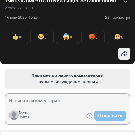
Учитель вместо отпуска ищет останки погибших на войне солдат — видео
Источник: 
E1.RU
16 мая 2025, 15:28
22 просмотра
0
0
0
0
0
Пока нет ни одного комментария.
Начните обсуждение первым!
Гость
Отправить
Войти