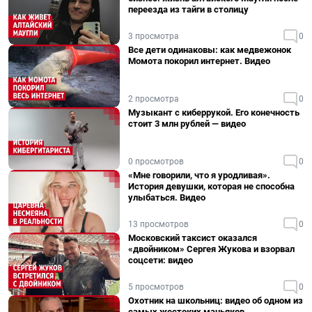
переезда из тайги в столицу
3 просмотра
0
Все дети одинаковы: как медвежонок
Момота покорил интернет. Видео
2 просмотра
0
Музыкант с киберрукой. Его конечность
стоит 3 млн рублей — видео
0 просмотров
0
«Мне говорили, что я уродливая».
История девушки, которая не способна
улыбаться. Видео
13 просмотров
0
Московский таксист оказался
«двойником» Сергея Жукова и взорвал
соцсети: видео
5 просмотров
0
Охотник на школьниц: видео об одном из
самых жестоких маньяков