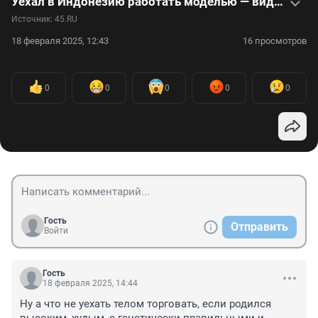
Уехал в Индонезию работать моделью — видеоистория Демида Овчинникова
Источник: 
45.RU
18 февраля 2025, 12:43
16 просмотров
0
0
0
0
0
Гость
Отправить
Войти
Гость
18 февраля 2025, 14:44
Ну а что не уехать телом торговать, если родился 