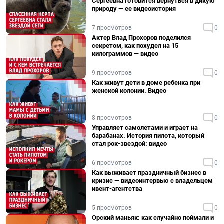
Сергеевна готовится вернуться в дикую
природу — ее видеоистория
7 просмотров
0
Актер Влад Прохоров поделился
секретом, как похудел на 15
килограммов — видео
9 просмотров
0
Как живут дети в доме ребенка при
женской колонии. Видео
8 просмотров
0
Управляет самолетами и играет на
барабанах. История пилота, который
стал рок-звездой: видео
6 просмотров
0
Как выживает праздничный бизнес в
кризис — видеоинтервью с владельцем
ивент-агентства
5 просмотров
0
Орский маньяк: как случайно поймали и