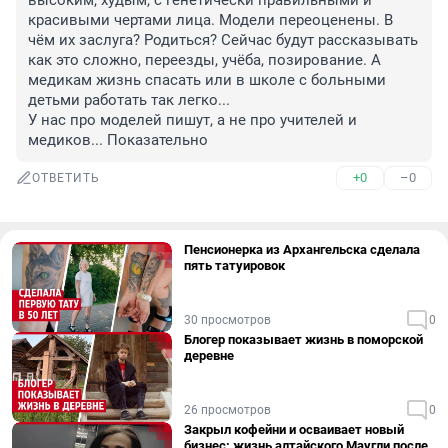
высоким, худым, с генетически правильными и 
красивыми чертами лица. Модели переоценены. В 
чём их заслуга? Родиться? Сейчас будут рассказывать 
как это сложно, переезды, учёба, позирование. А 
медикам жизнь спасать или в школе с больными 
детьми работать так легко... 

У нас про моделей пишут, а не про учителей и 
медиков... Показательно
+0
–0
ОТВЕТИТЬ
Пенсионерка из Архангельска сделала
пять татуировок
30 просмотров
0
Блогер показывает жизнь в поморской
деревне
26 просмотров
0
Закрыл кофейни и осваивает новый
бизнес: жизнь алтайского Маугли после