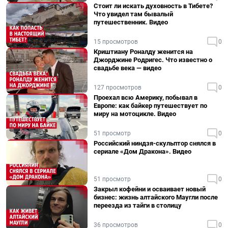
Стоит ли искать духовность в Тибете?
Что увидел там бывалый
путешественник. Видео
15 просмотров
0
Криштиану Роналду женится на
Джорджине Родригес. Что известно о
свадьбе века — видео
127 просмотров
0
Проехал всю Америку, побывал в
Европе: как байкер путешествует по
миру на мотоцикле. Видео
51 просмотр
0
Российский ниндзя-скульптор снялся в
сериале «Дом Дракона». Видео
51 просмотр
0
Закрыл кофейни и осваивает новый
бизнес: жизнь алтайского Маугли после
переезда из тайги в столицу
36 просмотров
0