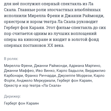
для неё послужил оперный спектакль из Ла 
Скала. Главные роли злосчастных влюблённых 
исполнили Мирелла Френи и Джанни Раймонди, 
оркестром и хором театра Ла Скала руководит 
Герберт фон Караян. Этот фильм-спектакль до сих 
пор считается одним из лучших воплощений 
оперы на киноэкране и входит в золотой фонд 
оперных постановок XX века.
В ролях:
Мирелла Френи, Джанни Раймонди, Адриана Мартино,
Джанни Маффео, Иво Винко, Карло Бадьоли, Вирджилио
Карбонари, Франко Риччарди, Джузеппе Моррези, Карло
Форти, Анджело Меркуриали, Герберт фон Караян,
Оркестр и хор театра «Ла Скала»
Дирижер:
Герберт фон Караян