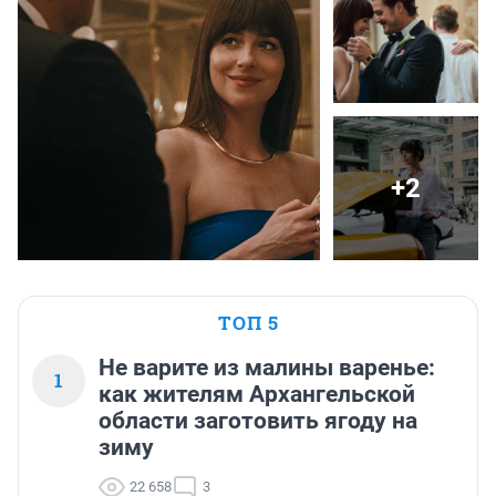
+2
ТОП 5
Не варите из малины варенье:
1
как жителям Архангельской
области заготовить ягоду на
зиму
22 658
3