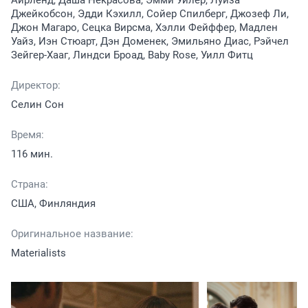
Айрленд, Даша Некрасова, Эмми Уилер, Луиза
Джейкобсон, Эдди Кэхилл, Сойер Спилберг, Джозеф Ли,
Джон Магаро, Сецка Вирсма, Хэлли Фейффер, Мадлен
Уайз, Иэн Стюарт, Дэн Доменек, Эмильяно Диас, Рэйчел
Зейгер-Хааг, Линдси Броад, Baby Rose, Уилл Фитц
Директор:
Селин Сон
Время:
116 мин.
Страна:
США, Финляндия
Оригинальное название:
Materialists