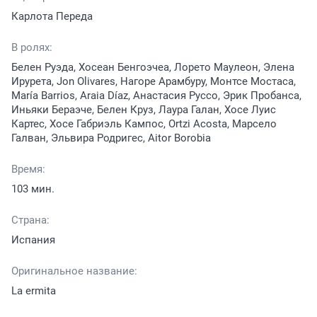
Карлота Переда
В ролях:
Белен Руэда, Хосеан Бенгоэчеа, Лорето Маулеон, Элена
Ирурета, Jon Olivares, Нагоре Арамбуру, Монтсе Мостаса,
María Barrios, Araia Díaz, Анастасия Руссо, Эрик Пробанса,
Иньяки Бераэче, Белен Круз, Лаура Галан, Хосе Луис
Картес, Хосе Габриэль Кампос, Ortzi Acosta, Марсело
Галван, Эльвира Родригес, Aitor Borobia
Время:
103 мин.
Страна:
Испания
Оригинальное название:
La ermita