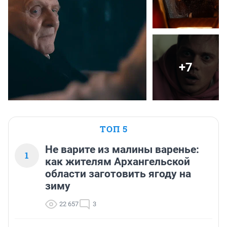
+7
ТОП 5
Не варите из малины варенье:
1
как жителям Архангельской
области заготовить ягоду на
зиму
22 657
3