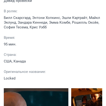
Дэвид Яровески
В ролях:
Билл Скарсгард, Энтони Хопкинс, Эшли Картрайт, Майкл
Эклунд, Зандара Кеннеди, Эмма Комбе, Рошелль Окойе,
София Тесема, Крис Уэбб
Время:
95 мин.
Страна:
США, Канада
Оригинальное название:
Locked