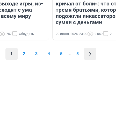
выходе игры, из-
кричал от боли»: что с
сходят с ума
тремя братьями, кото
 всему миру
подожгли инкассаторо
сумки с деньгами
757
Обсудить
20 июня, 2026, 23:00
2 069
2
1
2
3
4
5
...
8