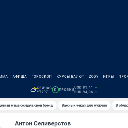
АММА
АФИША
ГОРОСКОП
КУРСЫ ВАЛЮТ
ZODY
ИГРЫ
ПРО
USD 81,41
СЕЙЧАС
0
ПРОБКИ
+15°C
EUR 94,06
етная мама создала свой бренд
Важный чекап для мужчин
В обла
Антон Селиверстов