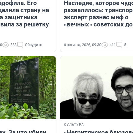
едофила. Его
Наследие, которое чуд
делила страну на
развалилось: транспо
 а защитника
эксперт разнес миф о
авила за решетку
«вечных» советских до
00
383
Обсудить
6 августа, 2026, 09:30
411
5
КУЛЬТУРА
зу. За что убили
«Негритянское блюзов