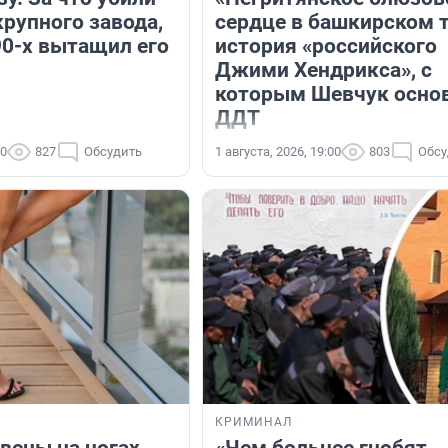
крупного завода,
сердце в башкирском т
90-х вытащил его
история «российского
Джими Хендрикса», с
которым Шевчук осно
ДДТ
00
827
Обсудить
1 августа, 2026, 19:00
803
Обсу
КРИМИНАЛ
вены на ногах,
«Чем больнее гнобят