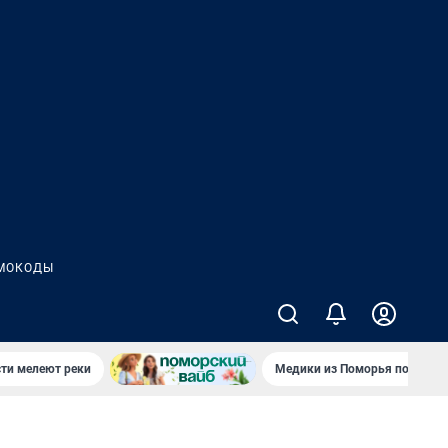
МОКОДЫ
сти мелеют реки
Медики из Поморья поехали 