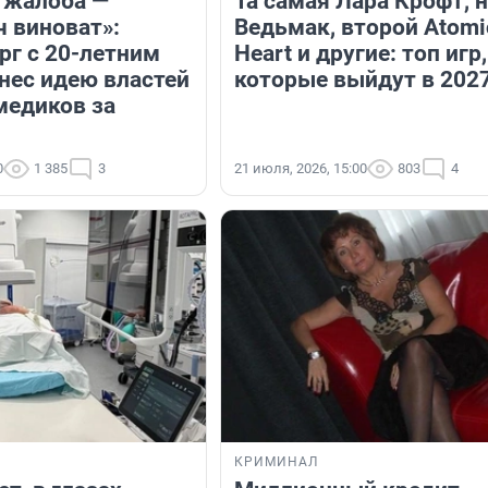
 жалоба —
Та самая Лара Крофт, 
ч виноват»:
Ведьмак, второй Atomi
рг с 20-летним
Heart и другие: топ игр,
нес идею властей
которые выйдут в 2027
медиков за
0
1 385
3
21 июля, 2026, 15:00
803
4
КРИМИНАЛ