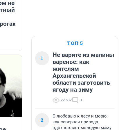
ом не
ртный
рогах
ТОП 5
Не варите из малины
1
варенье: как
жителям
Архангельской
области заготовить
ягоду на зиму
22 632
3
С любовью к лесу и морю:
2
как северная природа
вдохновляет молодую маму
ое