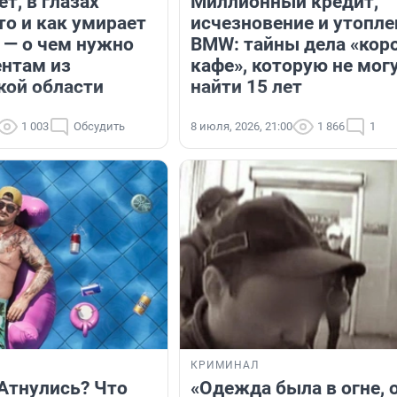
т, в глазах
Миллионный кредит,
то и как умирает
исчезновение и утопл
 — о чем нужно
BMW: тайны дела «кор
ентам из
кафе», которую не мог
кой области
найти 15 лет
1 003
Обсудить
8 июля, 2026, 21:00
1 866
1
КРИМИНАЛ
TAтнулись? Что
«Одежда была в огне, 