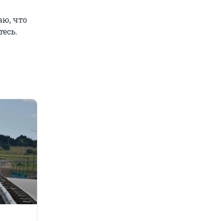
аю, что
тесь.