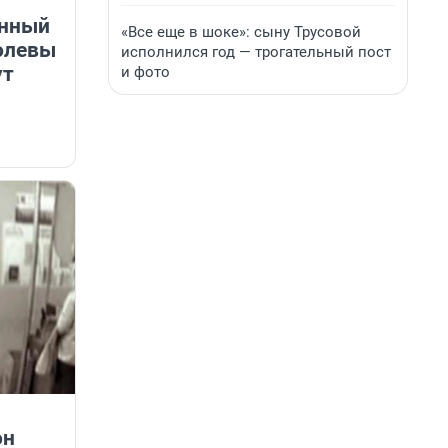
енный
«Все еще в шоке»: сыну Трусовой
олевы
исполнился год — трогательный пост
ут
и фото
он