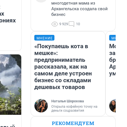
многодетная мама из
:
Архангельска создала свой
ах
бизнес
лониях
9 929
10
МНЕНИЕ
МНЕНИ
«Покупаешь кота в
Морил
мешке»:
запир
предприниматель
броси
рассказала, как на
Архан
самом деле устроен
умира
бизнес со складами
дешевых товаров
Наталья Шорохова
Открыла кофейную точку на
деньги соцразвития
РЕКОМЕНДУЕМ