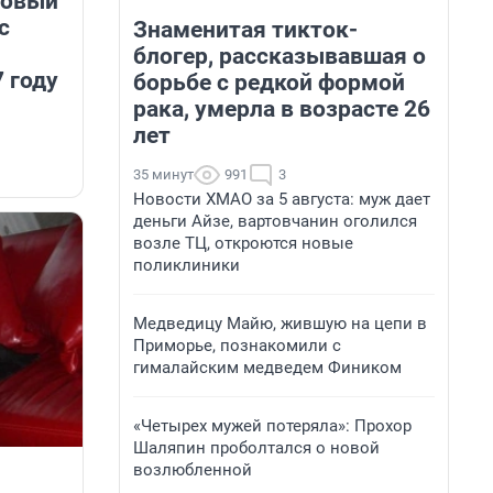
новый
c
Знаменитая тикток-
блогер, рассказывавшая о
 году
борьбе с редкой формой
рака, умерла в возрасте 26
лет
35 минут
991
3
Новости ХМАО за 5 августа: муж дает
деньги Айзе, вартовчанин оголился
возле ТЦ, откроются новые
поликлиники
Медведицу Майю, жившую на цепи в
Приморье, познакомили с
гималайским медведем Фиником
«Четырех мужей потеряла»: Прохор
Шаляпин проболтался о новой
возлюбленной