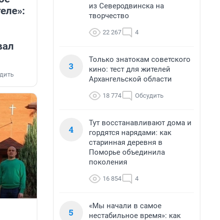
из Северодвинска на
еле»:
творчество
22 267
4
вал
Только знатокам советского
3
кино: тест для жителей
дить
Архангельской области
18 774
Обсудить
Тут восстанавливают дома и
4
гордятся нарядами: как
старинная деревня в
Поморье объединила
поколения
16 854
4
«Мы начали в самое
5
нестабильное время»: как