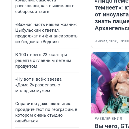
«Лицо немее
крушение самолета
рассказали, как выживали в
темнеет»: к
сибирской тайге
от инсульта
знать паци
«Важная часть нашей жизни»:
Архангельс
Цыбульский ответил,
продолжат ли финансировать
9 июля, 2026, 19:00
из бюджета «Водник»
В 100 г всего 23 ккал: три
рецепта с главным летним
продуктом
«Ну вот и всё»: звезда
«Дома-2» развелась с
молодым мужем
Справится даже школьник:
пройдите тест по географии, в
котором очень стыдно
РАЗВЛЕЧЕНИЯ
ошибиться
Вы чего, G