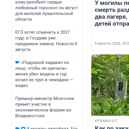
кому разобьют сердце:
У могилы п
любовный гороскоп на август
смерть раз
для жителей Архангельской
два лагеря,
области
детей отпр
ЕГЭ хотят отменить к 2027
году: в Госдуме уже
придумали замену. Новости 6
6 августа, 2026, 20:
августа
«Подушкой надавил на
лицо, чтобы не кричала»:
жених убил модель и год
возил ее труп в чемодане —
видео
Премьер‑министр Монголии
примет участие в
экономическом форуме во
Владивостоке
КРИМИНАЛ
Как по зака
У могилы педофила. Его