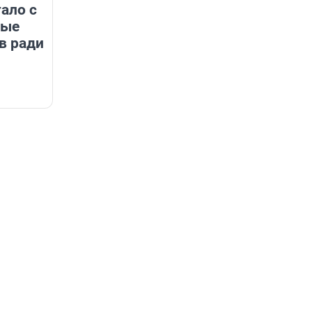
тало с
рые
в ради