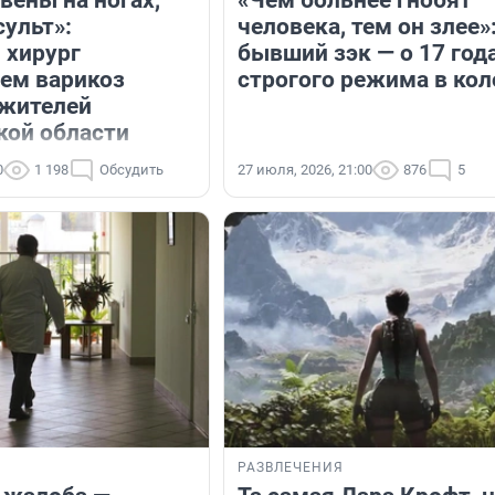
сульт»:
человека, тем он злее»
 хирург
бывший зэк — о 17 год
чем варикоз
строгого режима в ко
 жителей
кой области
0
1 198
Обсудить
27 июля, 2026, 21:00
876
5
РАЗВЛЕЧЕНИЯ