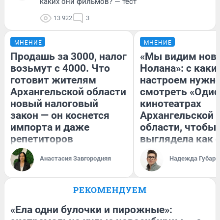
каких они фильмов? — тест
13 922
3
МНЕНИЕ
МНЕНИЕ
Продашь за 3000, налог
«Мы видим нов
возьмут с 4000. Что
Нолана»: с каки
готовит жителям
настроем нужн
Архангельской области
смотреть «Одис
новый налоговый
кинотеатрах
закон — он коснется
Архангельской
импорта и даже
области, чтобы 
репетиторов
выглядела как 
Анастасия Завгородняя
Надежда Губарь
РЕКОМЕНДУЕМ
«Ела одни булочки и пирожные»: